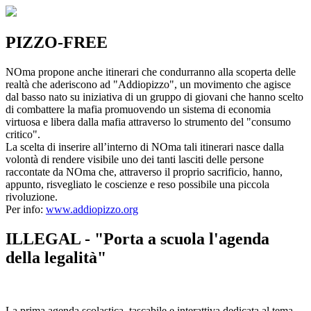
PIZZO-FREE
NOma propone anche itinerari che condurranno alla scoperta delle
realtà che aderiscono ad "Addiopizzo", un movimento che agisce
dal basso nato su iniziativa di un gruppo di giovani che hanno scelto
di combattere la mafia promuovendo un sistema di economia
virtuosa e libera dalla mafia attraverso lo strumento del "consumo
critico".
La scelta di inserire all’interno di NOma tali itinerari nasce dalla
volontà di rendere visibile uno dei tanti lasciti delle persone
raccontate da NOma che, attraverso il proprio sacrificio, hanno,
appunto, risvegliato le coscienze e reso possibile una piccola
rivoluzione.
Per info:
www.addiopizzo.org
ILLEGAL - "Porta a scuola l'agenda
della legalità"
La prima agenda scolastica, tascabile e interattiva dedicata al tema