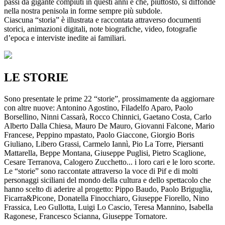
passi da gigante compiuti in questi anni e che, piuttosto, si diffonde
nella nostra penisola in forme sempre più subdole.
Ciascuna “storia” è illustrata e raccontata attraverso documenti
storici, animazioni digitali, note biografiche, video, fotografie
d’epoca e interviste inedite ai familiari.
LE STORIE
Sono presentate le prime 22 “storie”, prossimamente da aggiornare
con altre nuove: Antonino Agostino, Filadelfo Aparo, Paolo
Borsellino, Ninni Cassarà, Rocco Chinnici, Gaetano Costa, Carlo
Alberto Dalla Chiesa, Mauro De Mauro, Giovanni Falcone, Mario
Francese, Peppino mpastato, Paolo Giaccone, Giorgio Boris
Giuliano, Libero Grassi, Carmelo Iannì, Pio La Torre, Piersanti
Mattarella, Beppe Montana, Giuseppe Puglisi, Pietro Scaglione,
Cesare Terranova, Calogero Zucchetto... i loro cari e le loro scorte.
Le “storie” sono raccontate attraverso la voce di Pif e di molti
personaggi siciliani del mondo della cultura e dello spettacolo che
hanno scelto di aderire al progetto: Pippo Baudo, Paolo Briguglia,
Ficarra&Picone, Donatella Finocchiaro, Giuseppe Fiorello, Nino
Frassica, Leo Gullotta, Luigi Lo Cascio, Teresa Mannino, Isabella
Ragonese, Francesco Scianna, Giuseppe Tornatore.