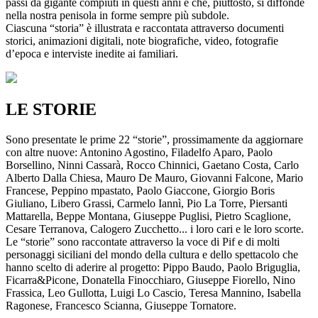
passi da gigante compiuti in questi anni e che, piuttosto, si diffonde
nella nostra penisola in forme sempre più subdole.
Ciascuna “storia” è illustrata e raccontata attraverso documenti
storici, animazioni digitali, note biografiche, video, fotografie
d’epoca e interviste inedite ai familiari.
LE STORIE
Sono presentate le prime 22 “storie”, prossimamente da aggiornare
con altre nuove: Antonino Agostino, Filadelfo Aparo, Paolo
Borsellino, Ninni Cassarà, Rocco Chinnici, Gaetano Costa, Carlo
Alberto Dalla Chiesa, Mauro De Mauro, Giovanni Falcone, Mario
Francese, Peppino mpastato, Paolo Giaccone, Giorgio Boris
Giuliano, Libero Grassi, Carmelo Iannì, Pio La Torre, Piersanti
Mattarella, Beppe Montana, Giuseppe Puglisi, Pietro Scaglione,
Cesare Terranova, Calogero Zucchetto... i loro cari e le loro scorte.
Le “storie” sono raccontate attraverso la voce di Pif e di molti
personaggi siciliani del mondo della cultura e dello spettacolo che
hanno scelto di aderire al progetto: Pippo Baudo, Paolo Briguglia,
Ficarra&Picone, Donatella Finocchiaro, Giuseppe Fiorello, Nino
Frassica, Leo Gullotta, Luigi Lo Cascio, Teresa Mannino, Isabella
Ragonese, Francesco Scianna, Giuseppe Tornatore.