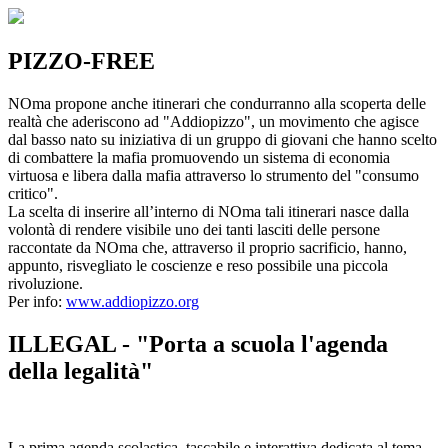
PIZZO-FREE
NOma propone anche itinerari che condurranno alla scoperta delle
realtà che aderiscono ad "Addiopizzo", un movimento che agisce
dal basso nato su iniziativa di un gruppo di giovani che hanno scelto
di combattere la mafia promuovendo un sistema di economia
virtuosa e libera dalla mafia attraverso lo strumento del "consumo
critico".
La scelta di inserire all’interno di NOma tali itinerari nasce dalla
volontà di rendere visibile uno dei tanti lasciti delle persone
raccontate da NOma che, attraverso il proprio sacrificio, hanno,
appunto, risvegliato le coscienze e reso possibile una piccola
rivoluzione.
Per info:
www.addiopizzo.org
ILLEGAL - "Porta a scuola l'agenda
della legalità"
La prima agenda scolastica, tascabile e interattiva dedicata al tema