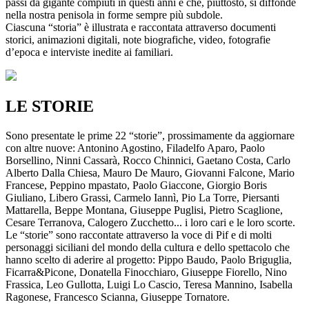
passi da gigante compiuti in questi anni e che, piuttosto, si diffonde
nella nostra penisola in forme sempre più subdole.
Ciascuna “storia” è illustrata e raccontata attraverso documenti
storici, animazioni digitali, note biografiche, video, fotografie
d’epoca e interviste inedite ai familiari.
LE STORIE
Sono presentate le prime 22 “storie”, prossimamente da aggiornare
con altre nuove: Antonino Agostino, Filadelfo Aparo, Paolo
Borsellino, Ninni Cassarà, Rocco Chinnici, Gaetano Costa, Carlo
Alberto Dalla Chiesa, Mauro De Mauro, Giovanni Falcone, Mario
Francese, Peppino mpastato, Paolo Giaccone, Giorgio Boris
Giuliano, Libero Grassi, Carmelo Iannì, Pio La Torre, Piersanti
Mattarella, Beppe Montana, Giuseppe Puglisi, Pietro Scaglione,
Cesare Terranova, Calogero Zucchetto... i loro cari e le loro scorte.
Le “storie” sono raccontate attraverso la voce di Pif e di molti
personaggi siciliani del mondo della cultura e dello spettacolo che
hanno scelto di aderire al progetto: Pippo Baudo, Paolo Briguglia,
Ficarra&Picone, Donatella Finocchiaro, Giuseppe Fiorello, Nino
Frassica, Leo Gullotta, Luigi Lo Cascio, Teresa Mannino, Isabella
Ragonese, Francesco Scianna, Giuseppe Tornatore.