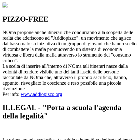
PIZZO-FREE
NOma propone anche itinerari che condurranno alla scoperta delle
realtà che aderiscono ad "Addiopizzo", un movimento che agisce
dal basso nato su iniziativa di un gruppo di giovani che hanno scelto
di combattere la mafia promuovendo un sistema di economia
virtuosa e libera dalla mafia attraverso lo strumento del "consumo
critico".
La scelta di inserire all’interno di NOma tali itinerari nasce dalla
volontà di rendere visibile uno dei tanti lasciti delle persone
raccontate da NOma che, attraverso il proprio sacrificio, hanno,
appunto, risvegliato le coscienze e reso possibile una piccola
rivoluzione.
Per info:
www.addiopizzo.org
ILLEGAL - "Porta a scuola l'agenda
della legalità"
La prima agenda scolastica, tascabile e interattiva dedicata al tema