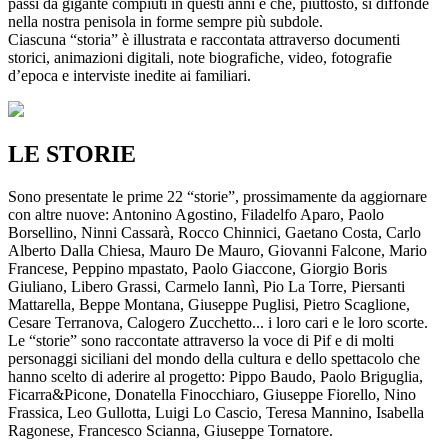
passi da gigante compiuti in questi anni e che, piuttosto, si diffonde
nella nostra penisola in forme sempre più subdole.
Ciascuna “storia” è illustrata e raccontata attraverso documenti
storici, animazioni digitali, note biografiche, video, fotografie
d’epoca e interviste inedite ai familiari.
LE STORIE
Sono presentate le prime 22 “storie”, prossimamente da aggiornare
con altre nuove: Antonino Agostino, Filadelfo Aparo, Paolo
Borsellino, Ninni Cassarà, Rocco Chinnici, Gaetano Costa, Carlo
Alberto Dalla Chiesa, Mauro De Mauro, Giovanni Falcone, Mario
Francese, Peppino mpastato, Paolo Giaccone, Giorgio Boris
Giuliano, Libero Grassi, Carmelo Iannì, Pio La Torre, Piersanti
Mattarella, Beppe Montana, Giuseppe Puglisi, Pietro Scaglione,
Cesare Terranova, Calogero Zucchetto... i loro cari e le loro scorte.
Le “storie” sono raccontate attraverso la voce di Pif e di molti
personaggi siciliani del mondo della cultura e dello spettacolo che
hanno scelto di aderire al progetto: Pippo Baudo, Paolo Briguglia,
Ficarra&Picone, Donatella Finocchiaro, Giuseppe Fiorello, Nino
Frassica, Leo Gullotta, Luigi Lo Cascio, Teresa Mannino, Isabella
Ragonese, Francesco Scianna, Giuseppe Tornatore.