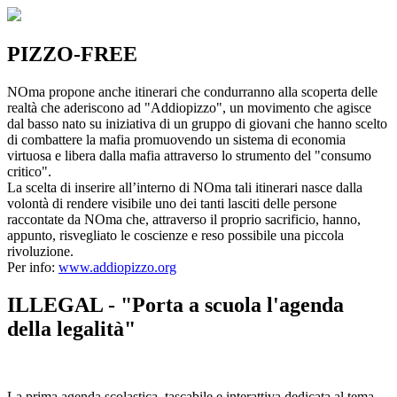
PIZZO-FREE
NOma propone anche itinerari che condurranno alla scoperta delle
realtà che aderiscono ad "Addiopizzo", un movimento che agisce
dal basso nato su iniziativa di un gruppo di giovani che hanno scelto
di combattere la mafia promuovendo un sistema di economia
virtuosa e libera dalla mafia attraverso lo strumento del "consumo
critico".
La scelta di inserire all’interno di NOma tali itinerari nasce dalla
volontà di rendere visibile uno dei tanti lasciti delle persone
raccontate da NOma che, attraverso il proprio sacrificio, hanno,
appunto, risvegliato le coscienze e reso possibile una piccola
rivoluzione.
Per info:
www.addiopizzo.org
ILLEGAL - "Porta a scuola l'agenda
della legalità"
La prima agenda scolastica, tascabile e interattiva dedicata al tema