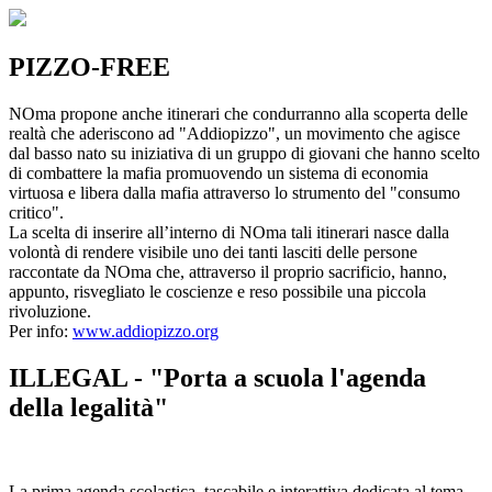
PIZZO-FREE
NOma propone anche itinerari che condurranno alla scoperta delle
realtà che aderiscono ad "Addiopizzo", un movimento che agisce
dal basso nato su iniziativa di un gruppo di giovani che hanno scelto
di combattere la mafia promuovendo un sistema di economia
virtuosa e libera dalla mafia attraverso lo strumento del "consumo
critico".
La scelta di inserire all’interno di NOma tali itinerari nasce dalla
volontà di rendere visibile uno dei tanti lasciti delle persone
raccontate da NOma che, attraverso il proprio sacrificio, hanno,
appunto, risvegliato le coscienze e reso possibile una piccola
rivoluzione.
Per info:
www.addiopizzo.org
ILLEGAL - "Porta a scuola l'agenda
della legalità"
La prima agenda scolastica, tascabile e interattiva dedicata al tema