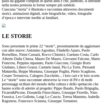
passi da gigante compiuti in questi anni e che, piuttosto, si diffonde
nella nostra penisola in forme sempre più subdole.
Ciascuna “storia” è illustrata e raccontata attraverso documenti
storici, animazioni digitali, note biografiche, video, fotografie
d’epoca e interviste inedite ai familiari.
LE STORIE
Sono presentate le prime 22 “storie”, prossimamente da aggiornare
con altre nuove: Antonino Agostino, Filadelfo Aparo, Paolo
Borsellino, Ninni Cassarà, Rocco Chinnici, Gaetano Costa, Carlo
Alberto Dalla Chiesa, Mauro De Mauro, Giovanni Falcone, Mario
Francese, Peppino mpastato, Paolo Giaccone, Giorgio Boris
Giuliano, Libero Grassi, Carmelo Iannì, Pio La Torre, Piersanti
Mattarella, Beppe Montana, Giuseppe Puglisi, Pietro Scaglione,
Cesare Terranova, Calogero Zucchetto... i loro cari e le loro scorte.
Le “storie” sono raccontate attraverso la voce di Pif e di molti
personaggi siciliani del mondo della cultura e dello spettacolo che
hanno scelto di aderire al progetto: Pippo Baudo, Paolo Briguglia,
Ficarra&Picone, Donatella Finocchiaro, Giuseppe Fiorello, Nino
Frassica, Leo Gullotta, Luigi Lo Cascio, Teresa Mannino, Isabella
Ragonese, Francesco Scianna, Giuseppe Tornatore.