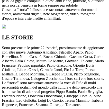
passi da gigante compiuti in questi anni e che, piuttosto, si diffonde
nella nostra penisola in forme sempre più subdole.
Ciascuna “storia” è illustrata e raccontata attraverso documenti
storici, animazioni digitali, note biografiche, video, fotografie
d’epoca e interviste inedite ai familiari.
LE STORIE
Sono presentate le prime 22 “storie”, prossimamente da aggiornare
con altre nuove: Antonino Agostino, Filadelfo Aparo, Paolo
Borsellino, Ninni Cassarà, Rocco Chinnici, Gaetano Costa, Carlo
Alberto Dalla Chiesa, Mauro De Mauro, Giovanni Falcone, Mario
Francese, Peppino mpastato, Paolo Giaccone, Giorgio Boris
Giuliano, Libero Grassi, Carmelo Iannì, Pio La Torre, Piersanti
Mattarella, Beppe Montana, Giuseppe Puglisi, Pietro Scaglione,
Cesare Terranova, Calogero Zucchetto... i loro cari e le loro scorte.
Le “storie” sono raccontate attraverso la voce di Pif e di molti
personaggi siciliani del mondo della cultura e dello spettacolo che
hanno scelto di aderire al progetto: Pippo Baudo, Paolo Briguglia,
Ficarra&Picone, Donatella Finocchiaro, Giuseppe Fiorello, Nino
Frassica, Leo Gullotta, Luigi Lo Cascio, Teresa Mannino, Isabella
Ragonese, Francesco Scianna, Giuseppe Tornatore.