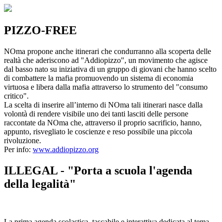
PIZZO-FREE
NOma propone anche itinerari che condurranno alla scoperta delle
realtà che aderiscono ad "Addiopizzo", un movimento che agisce
dal basso nato su iniziativa di un gruppo di giovani che hanno scelto
di combattere la mafia promuovendo un sistema di economia
virtuosa e libera dalla mafia attraverso lo strumento del "consumo
critico".
La scelta di inserire all’interno di NOma tali itinerari nasce dalla
volontà di rendere visibile uno dei tanti lasciti delle persone
raccontate da NOma che, attraverso il proprio sacrificio, hanno,
appunto, risvegliato le coscienze e reso possibile una piccola
rivoluzione.
Per info:
www.addiopizzo.org
ILLEGAL - "Porta a scuola l'agenda
della legalità"
La prima agenda scolastica, tascabile e interattiva dedicata al tema