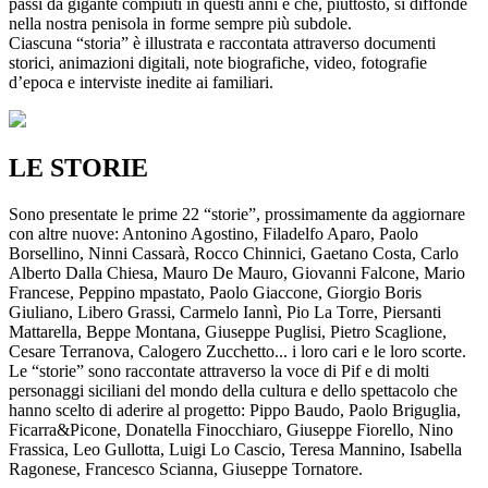
passi da gigante compiuti in questi anni e che, piuttosto, si diffonde
nella nostra penisola in forme sempre più subdole.
Ciascuna “storia” è illustrata e raccontata attraverso documenti
storici, animazioni digitali, note biografiche, video, fotografie
d’epoca e interviste inedite ai familiari.
LE STORIE
Sono presentate le prime 22 “storie”, prossimamente da aggiornare
con altre nuove: Antonino Agostino, Filadelfo Aparo, Paolo
Borsellino, Ninni Cassarà, Rocco Chinnici, Gaetano Costa, Carlo
Alberto Dalla Chiesa, Mauro De Mauro, Giovanni Falcone, Mario
Francese, Peppino mpastato, Paolo Giaccone, Giorgio Boris
Giuliano, Libero Grassi, Carmelo Iannì, Pio La Torre, Piersanti
Mattarella, Beppe Montana, Giuseppe Puglisi, Pietro Scaglione,
Cesare Terranova, Calogero Zucchetto... i loro cari e le loro scorte.
Le “storie” sono raccontate attraverso la voce di Pif e di molti
personaggi siciliani del mondo della cultura e dello spettacolo che
hanno scelto di aderire al progetto: Pippo Baudo, Paolo Briguglia,
Ficarra&Picone, Donatella Finocchiaro, Giuseppe Fiorello, Nino
Frassica, Leo Gullotta, Luigi Lo Cascio, Teresa Mannino, Isabella
Ragonese, Francesco Scianna, Giuseppe Tornatore.