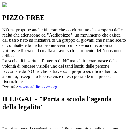
PIZZO-FREE
NOma propone anche itinerari che condurranno alla scoperta delle
realtà che aderiscono ad "Addiopizzo", un movimento che agisce
dal basso nato su iniziativa di un gruppo di giovani che hanno scelto
di combattere la mafia promuovendo un sistema di economia
virtuosa e libera dalla mafia attraverso lo strumento del "consumo
critico".
La scelta di inserire all’interno di NOma tali itinerari nasce dalla
volontà di rendere visibile uno dei tanti lasciti delle persone
raccontate da NOma che, attraverso il proprio sacrificio, hanno,
appunto, risvegliato le coscienze e reso possibile una piccola
rivoluzione.
Per info:
www.addiopizzo.org
ILLEGAL - "Porta a scuola l'agenda
della legalità"
La prima agenda scolastica, tascabile e interattiva dedicata al tema