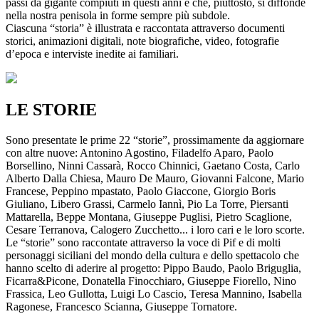
passi da gigante compiuti in questi anni e che, piuttosto, si diffonde
nella nostra penisola in forme sempre più subdole.
Ciascuna “storia” è illustrata e raccontata attraverso documenti
storici, animazioni digitali, note biografiche, video, fotografie
d’epoca e interviste inedite ai familiari.
LE STORIE
Sono presentate le prime 22 “storie”, prossimamente da aggiornare
con altre nuove: Antonino Agostino, Filadelfo Aparo, Paolo
Borsellino, Ninni Cassarà, Rocco Chinnici, Gaetano Costa, Carlo
Alberto Dalla Chiesa, Mauro De Mauro, Giovanni Falcone, Mario
Francese, Peppino mpastato, Paolo Giaccone, Giorgio Boris
Giuliano, Libero Grassi, Carmelo Iannì, Pio La Torre, Piersanti
Mattarella, Beppe Montana, Giuseppe Puglisi, Pietro Scaglione,
Cesare Terranova, Calogero Zucchetto... i loro cari e le loro scorte.
Le “storie” sono raccontate attraverso la voce di Pif e di molti
personaggi siciliani del mondo della cultura e dello spettacolo che
hanno scelto di aderire al progetto: Pippo Baudo, Paolo Briguglia,
Ficarra&Picone, Donatella Finocchiaro, Giuseppe Fiorello, Nino
Frassica, Leo Gullotta, Luigi Lo Cascio, Teresa Mannino, Isabella
Ragonese, Francesco Scianna, Giuseppe Tornatore.