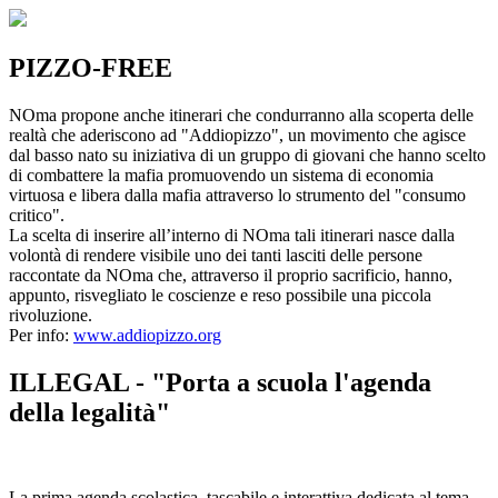
PIZZO-FREE
NOma propone anche itinerari che condurranno alla scoperta delle
realtà che aderiscono ad "Addiopizzo", un movimento che agisce
dal basso nato su iniziativa di un gruppo di giovani che hanno scelto
di combattere la mafia promuovendo un sistema di economia
virtuosa e libera dalla mafia attraverso lo strumento del "consumo
critico".
La scelta di inserire all’interno di NOma tali itinerari nasce dalla
volontà di rendere visibile uno dei tanti lasciti delle persone
raccontate da NOma che, attraverso il proprio sacrificio, hanno,
appunto, risvegliato le coscienze e reso possibile una piccola
rivoluzione.
Per info:
www.addiopizzo.org
ILLEGAL - "Porta a scuola l'agenda
della legalità"
La prima agenda scolastica, tascabile e interattiva dedicata al tema