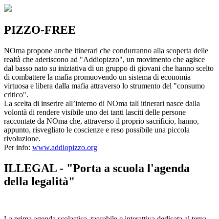
PIZZO-FREE
NOma propone anche itinerari che condurranno alla scoperta delle
realtà che aderiscono ad "Addiopizzo", un movimento che agisce
dal basso nato su iniziativa di un gruppo di giovani che hanno scelto
di combattere la mafia promuovendo un sistema di economia
virtuosa e libera dalla mafia attraverso lo strumento del "consumo
critico".
La scelta di inserire all’interno di NOma tali itinerari nasce dalla
volontà di rendere visibile uno dei tanti lasciti delle persone
raccontate da NOma che, attraverso il proprio sacrificio, hanno,
appunto, risvegliato le coscienze e reso possibile una piccola
rivoluzione.
Per info:
www.addiopizzo.org
ILLEGAL - "Porta a scuola l'agenda
della legalità"
La prima agenda scolastica, tascabile e interattiva dedicata al tema