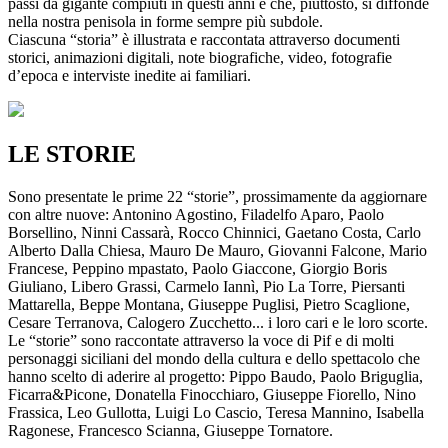
passi da gigante compiuti in questi anni e che, piuttosto, si diffonde
nella nostra penisola in forme sempre più subdole.
Ciascuna “storia” è illustrata e raccontata attraverso documenti
storici, animazioni digitali, note biografiche, video, fotografie
d’epoca e interviste inedite ai familiari.
LE STORIE
Sono presentate le prime 22 “storie”, prossimamente da aggiornare
con altre nuove: Antonino Agostino, Filadelfo Aparo, Paolo
Borsellino, Ninni Cassarà, Rocco Chinnici, Gaetano Costa, Carlo
Alberto Dalla Chiesa, Mauro De Mauro, Giovanni Falcone, Mario
Francese, Peppino mpastato, Paolo Giaccone, Giorgio Boris
Giuliano, Libero Grassi, Carmelo Iannì, Pio La Torre, Piersanti
Mattarella, Beppe Montana, Giuseppe Puglisi, Pietro Scaglione,
Cesare Terranova, Calogero Zucchetto... i loro cari e le loro scorte.
Le “storie” sono raccontate attraverso la voce di Pif e di molti
personaggi siciliani del mondo della cultura e dello spettacolo che
hanno scelto di aderire al progetto: Pippo Baudo, Paolo Briguglia,
Ficarra&Picone, Donatella Finocchiaro, Giuseppe Fiorello, Nino
Frassica, Leo Gullotta, Luigi Lo Cascio, Teresa Mannino, Isabella
Ragonese, Francesco Scianna, Giuseppe Tornatore.