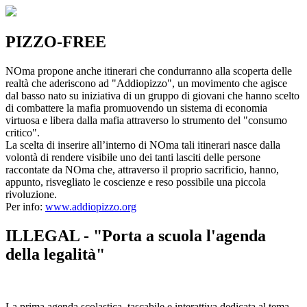
PIZZO-FREE
NOma propone anche itinerari che condurranno alla scoperta delle
realtà che aderiscono ad "Addiopizzo", un movimento che agisce
dal basso nato su iniziativa di un gruppo di giovani che hanno scelto
di combattere la mafia promuovendo un sistema di economia
virtuosa e libera dalla mafia attraverso lo strumento del "consumo
critico".
La scelta di inserire all’interno di NOma tali itinerari nasce dalla
volontà di rendere visibile uno dei tanti lasciti delle persone
raccontate da NOma che, attraverso il proprio sacrificio, hanno,
appunto, risvegliato le coscienze e reso possibile una piccola
rivoluzione.
Per info:
www.addiopizzo.org
ILLEGAL - "Porta a scuola l'agenda
della legalità"
La prima agenda scolastica, tascabile e interattiva dedicata al tema