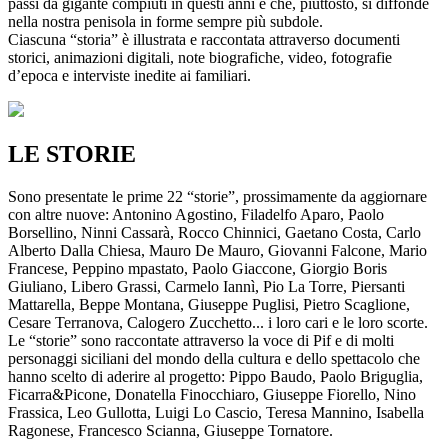
passi da gigante compiuti in questi anni e che, piuttosto, si diffonde
nella nostra penisola in forme sempre più subdole.
Ciascuna “storia” è illustrata e raccontata attraverso documenti
storici, animazioni digitali, note biografiche, video, fotografie
d’epoca e interviste inedite ai familiari.
LE STORIE
Sono presentate le prime 22 “storie”, prossimamente da aggiornare
con altre nuove: Antonino Agostino, Filadelfo Aparo, Paolo
Borsellino, Ninni Cassarà, Rocco Chinnici, Gaetano Costa, Carlo
Alberto Dalla Chiesa, Mauro De Mauro, Giovanni Falcone, Mario
Francese, Peppino mpastato, Paolo Giaccone, Giorgio Boris
Giuliano, Libero Grassi, Carmelo Iannì, Pio La Torre, Piersanti
Mattarella, Beppe Montana, Giuseppe Puglisi, Pietro Scaglione,
Cesare Terranova, Calogero Zucchetto... i loro cari e le loro scorte.
Le “storie” sono raccontate attraverso la voce di Pif e di molti
personaggi siciliani del mondo della cultura e dello spettacolo che
hanno scelto di aderire al progetto: Pippo Baudo, Paolo Briguglia,
Ficarra&Picone, Donatella Finocchiaro, Giuseppe Fiorello, Nino
Frassica, Leo Gullotta, Luigi Lo Cascio, Teresa Mannino, Isabella
Ragonese, Francesco Scianna, Giuseppe Tornatore.