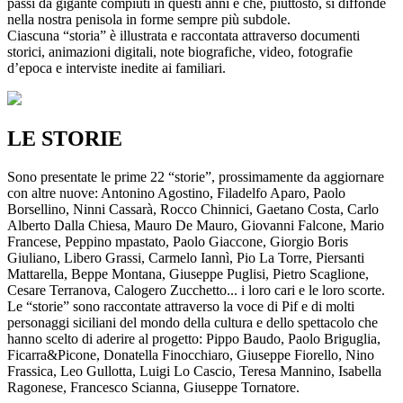
passi da gigante compiuti in questi anni e che, piuttosto, si diffonde
nella nostra penisola in forme sempre più subdole.
Ciascuna “storia” è illustrata e raccontata attraverso documenti
storici, animazioni digitali, note biografiche, video, fotografie
d’epoca e interviste inedite ai familiari.
LE STORIE
Sono presentate le prime 22 “storie”, prossimamente da aggiornare
con altre nuove: Antonino Agostino, Filadelfo Aparo, Paolo
Borsellino, Ninni Cassarà, Rocco Chinnici, Gaetano Costa, Carlo
Alberto Dalla Chiesa, Mauro De Mauro, Giovanni Falcone, Mario
Francese, Peppino mpastato, Paolo Giaccone, Giorgio Boris
Giuliano, Libero Grassi, Carmelo Iannì, Pio La Torre, Piersanti
Mattarella, Beppe Montana, Giuseppe Puglisi, Pietro Scaglione,
Cesare Terranova, Calogero Zucchetto... i loro cari e le loro scorte.
Le “storie” sono raccontate attraverso la voce di Pif e di molti
personaggi siciliani del mondo della cultura e dello spettacolo che
hanno scelto di aderire al progetto: Pippo Baudo, Paolo Briguglia,
Ficarra&Picone, Donatella Finocchiaro, Giuseppe Fiorello, Nino
Frassica, Leo Gullotta, Luigi Lo Cascio, Teresa Mannino, Isabella
Ragonese, Francesco Scianna, Giuseppe Tornatore.