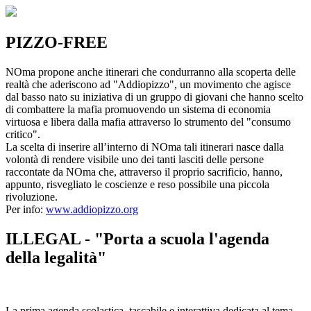
PIZZO-FREE
NOma propone anche itinerari che condurranno alla scoperta delle
realtà che aderiscono ad "Addiopizzo", un movimento che agisce
dal basso nato su iniziativa di un gruppo di giovani che hanno scelto
di combattere la mafia promuovendo un sistema di economia
virtuosa e libera dalla mafia attraverso lo strumento del "consumo
critico".
La scelta di inserire all’interno di NOma tali itinerari nasce dalla
volontà di rendere visibile uno dei tanti lasciti delle persone
raccontate da NOma che, attraverso il proprio sacrificio, hanno,
appunto, risvegliato le coscienze e reso possibile una piccola
rivoluzione.
Per info:
www.addiopizzo.org
ILLEGAL - "Porta a scuola l'agenda
della legalità"
La prima agenda scolastica, tascabile e interattiva dedicata al tema