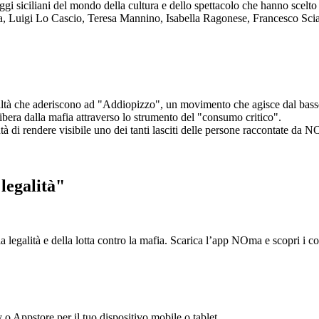
aggi siciliani del mondo della cultura e dello spettacolo che hanno scel
ta, Luigi Lo Cascio, Teresa Mannino, Isabella Ragonese, Francesco Sci
ltà che aderiscono ad "Addiopizzo", un movimento che agisce dal basso 
era dalla mafia attraverso lo strumento del "consumo critico".
ntà di rendere visibile uno dei tanti lasciti delle persone raccontate da N
legalità"
la legalità e della lotta contro la mafia. Scarica l’app NOma e scopri i 
y o Appstore per il tuo dispositivo mobile o tablet