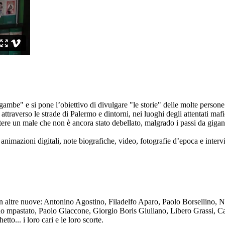
ambe" e si pone l’obiettivo di divulgare "le storie" delle molte persone 
ttraverso le strade di Palermo e dintorni, nei luoghi degli attentati mafi
re un male che non è ancora stato debellato, malgrado i passi da gigante 
animazioni digitali, note biografiche, video, fotografie d’epoca e intervis
n altre nuove: Antonino Agostino, Filadelfo Aparo, Paolo Borsellino, 
mpastato, Paolo Giaccone, Giorgio Boris Giuliano, Libero Grassi, Car
o... i loro cari e le loro scorte.