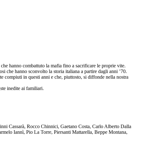
che hanno combattuto la mafia fino a sacrificare le proprie vite.
osi che hanno sconvolto la storia italiana a partire dagli anni ’70.
compiuti in questi anni e che, piuttosto, si diffonde nella nostra
te inedite ai familiari.
Ninni Cassarà, Rocco Chinnici, Gaetano Costa, Carlo Alberto Dalla
melo Iannì, Pio La Torre, Piersanti Mattarella, Beppe Montana,