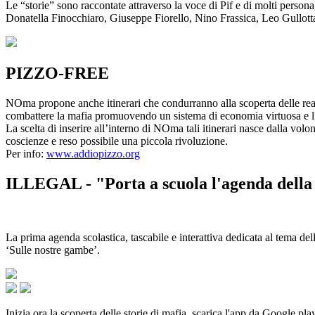
Le “storie” sono raccontate attraverso la voce di Pif e di molti person
Donatella Finocchiaro, Giuseppe Fiorello, Nino Frassica, Leo Gullot
PIZZO-FREE
NOma propone anche itinerari che condurranno alla scoperta delle rea
combattere la mafia promuovendo un sistema di economia virtuosa e lib
La scelta di inserire all’interno di NOma tali itinerari nasce dalla volo
coscienze e reso possibile una piccola rivoluzione.
Per info:
www.addiopizzo.org
ILLEGAL - "Porta a scuola l'agenda della 
La prima agenda scolastica, tascabile e interattiva dedicata al tema del
‘Sulle nostre gambe’.
Inizia ora la scoperta delle storie di mafia, scarica l'app da Google pla