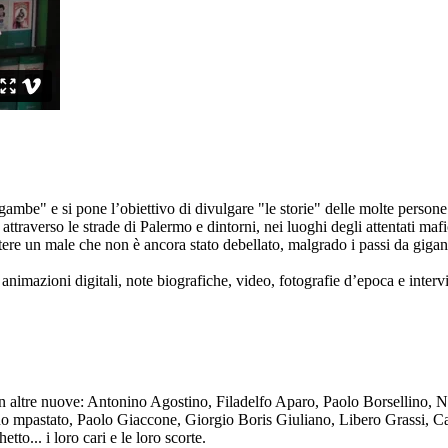
ambe" e si pone l’obiettivo di divulgare "le storie" delle molte persone 
ttraverso le strade di Palermo e dintorni, nei luoghi degli attentati mafi
re un male che non è ancora stato debellato, malgrado i passi da gigante 
animazioni digitali, note biografiche, video, fotografie d’epoca e intervis
n altre nuove: Antonino Agostino, Filadelfo Aparo, Paolo Borsellino, 
mpastato, Paolo Giaccone, Giorgio Boris Giuliano, Libero Grassi, Car
o... i loro cari e le loro scorte.