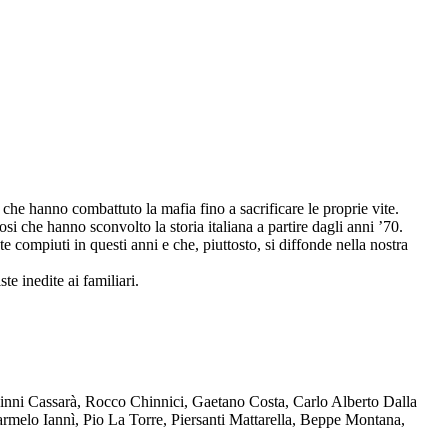
che hanno combattuto la mafia fino a sacrificare le proprie vite.
osi che hanno sconvolto la storia italiana a partire dagli anni ’70.
compiuti in questi anni e che, piuttosto, si diffonde nella nostra
te inedite ai familiari.
Ninni Cassarà, Rocco Chinnici, Gaetano Costa, Carlo Alberto Dalla
melo Iannì, Pio La Torre, Piersanti Mattarella, Beppe Montana,