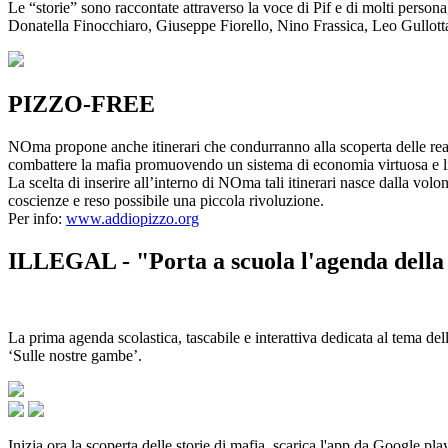
Le “storie” sono raccontate attraverso la voce di Pif e di molti person
Donatella Finocchiaro, Giuseppe Fiorello, Nino Frassica, Leo Gullot
PIZZO-FREE
NOma propone anche itinerari che condurranno alla scoperta delle rea
combattere la mafia promuovendo un sistema di economia virtuosa e lib
La scelta di inserire all’interno di NOma tali itinerari nasce dalla volo
coscienze e reso possibile una piccola rivoluzione.
Per info:
www.addiopizzo.org
ILLEGAL - "Porta a scuola l'agenda della 
La prima agenda scolastica, tascabile e interattiva dedicata al tema del
‘Sulle nostre gambe’.
Inizia ora la scoperta delle storie di mafia, scarica l'app da Google pla