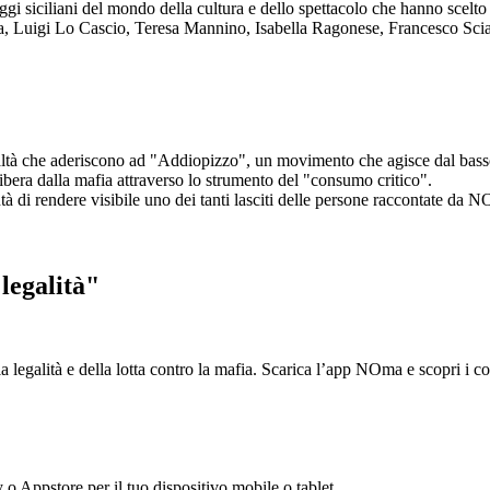
aggi siciliani del mondo della cultura e dello spettacolo che hanno scel
ta, Luigi Lo Cascio, Teresa Mannino, Isabella Ragonese, Francesco Sci
ltà che aderiscono ad "Addiopizzo", un movimento che agisce dal basso 
era dalla mafia attraverso lo strumento del "consumo critico".
ntà di rendere visibile uno dei tanti lasciti delle persone raccontate da N
legalità"
la legalità e della lotta contro la mafia. Scarica l’app NOma e scopri i 
y o Appstore per il tuo dispositivo mobile o tablet