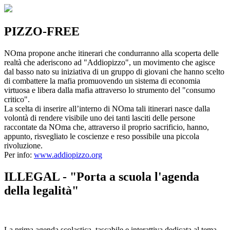
PIZZO-FREE
NOma propone anche itinerari che condurranno alla scoperta delle
realtà che aderiscono ad "Addiopizzo", un movimento che agisce
dal basso nato su iniziativa di un gruppo di giovani che hanno scelto
di combattere la mafia promuovendo un sistema di economia
virtuosa e libera dalla mafia attraverso lo strumento del "consumo
critico".
La scelta di inserire all’interno di NOma tali itinerari nasce dalla
volontà di rendere visibile uno dei tanti lasciti delle persone
raccontate da NOma che, attraverso il proprio sacrificio, hanno,
appunto, risvegliato le coscienze e reso possibile una piccola
rivoluzione.
Per info:
www.addiopizzo.org
ILLEGAL - "Porta a scuola l'agenda
della legalità"
La prima agenda scolastica, tascabile e interattiva dedicata al tema