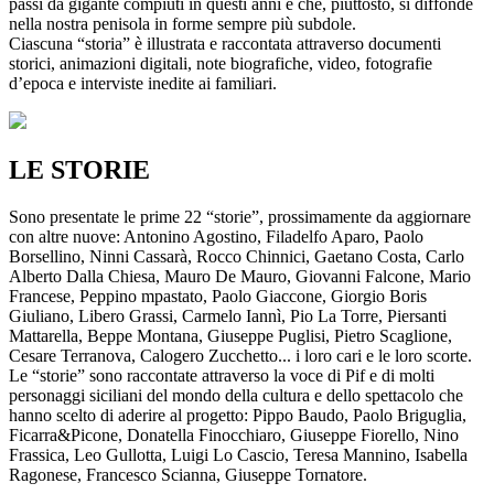
passi da gigante compiuti in questi anni e che, piuttosto, si diffonde
nella nostra penisola in forme sempre più subdole.
Ciascuna “storia” è illustrata e raccontata attraverso documenti
storici, animazioni digitali, note biografiche, video, fotografie
d’epoca e interviste inedite ai familiari.
LE STORIE
Sono presentate le prime 22 “storie”, prossimamente da aggiornare
con altre nuove: Antonino Agostino, Filadelfo Aparo, Paolo
Borsellino, Ninni Cassarà, Rocco Chinnici, Gaetano Costa, Carlo
Alberto Dalla Chiesa, Mauro De Mauro, Giovanni Falcone, Mario
Francese, Peppino mpastato, Paolo Giaccone, Giorgio Boris
Giuliano, Libero Grassi, Carmelo Iannì, Pio La Torre, Piersanti
Mattarella, Beppe Montana, Giuseppe Puglisi, Pietro Scaglione,
Cesare Terranova, Calogero Zucchetto... i loro cari e le loro scorte.
Le “storie” sono raccontate attraverso la voce di Pif e di molti
personaggi siciliani del mondo della cultura e dello spettacolo che
hanno scelto di aderire al progetto: Pippo Baudo, Paolo Briguglia,
Ficarra&Picone, Donatella Finocchiaro, Giuseppe Fiorello, Nino
Frassica, Leo Gullotta, Luigi Lo Cascio, Teresa Mannino, Isabella
Ragonese, Francesco Scianna, Giuseppe Tornatore.