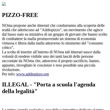
PIZZO-FREE
NOma propone anche itinerari che condurranno alla scoperta delle
realtà che aderiscono ad "Addiopizzo", un movimento che agisce
dal basso nato su iniziativa di un gruppo di giovani che hanno scelto
di combattere la mafia promuovendo un sistema di economia
virtuosa e libera dalla mafia attraverso lo strumento del "consumo
critico".
La scelta di inserire all’interno di NOma tali itinerari nasce dalla
volontà di rendere visibile uno dei tanti lasciti delle persone
raccontate da NOma che, attraverso il proprio sacrificio, hanno,
appunto, risvegliato le coscienze e reso possibile una piccola
rivoluzione.
Per info:
www.addiopizzo.org
ILLEGAL - "Porta a scuola l'agenda
della legalità"
La prima agenda scolastica, tascabile e interattiva dedicata al tema