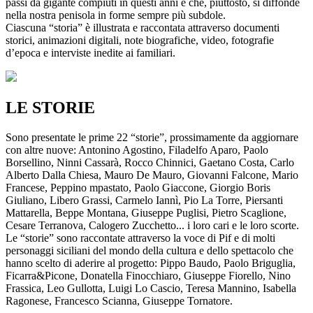
passi da gigante compiuti in questi anni e che, piuttosto, si diffonde
nella nostra penisola in forme sempre più subdole.
Ciascuna “storia” è illustrata e raccontata attraverso documenti
storici, animazioni digitali, note biografiche, video, fotografie
d’epoca e interviste inedite ai familiari.
LE STORIE
Sono presentate le prime 22 “storie”, prossimamente da aggiornare
con altre nuove: Antonino Agostino, Filadelfo Aparo, Paolo
Borsellino, Ninni Cassarà, Rocco Chinnici, Gaetano Costa, Carlo
Alberto Dalla Chiesa, Mauro De Mauro, Giovanni Falcone, Mario
Francese, Peppino mpastato, Paolo Giaccone, Giorgio Boris
Giuliano, Libero Grassi, Carmelo Iannì, Pio La Torre, Piersanti
Mattarella, Beppe Montana, Giuseppe Puglisi, Pietro Scaglione,
Cesare Terranova, Calogero Zucchetto... i loro cari e le loro scorte.
Le “storie” sono raccontate attraverso la voce di Pif e di molti
personaggi siciliani del mondo della cultura e dello spettacolo che
hanno scelto di aderire al progetto: Pippo Baudo, Paolo Briguglia,
Ficarra&Picone, Donatella Finocchiaro, Giuseppe Fiorello, Nino
Frassica, Leo Gullotta, Luigi Lo Cascio, Teresa Mannino, Isabella
Ragonese, Francesco Scianna, Giuseppe Tornatore.