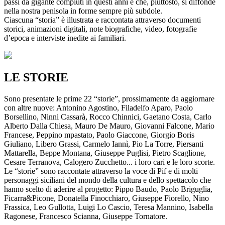
passi da gigante compiuti in questi anni e che, piuttosto, si diffonde
nella nostra penisola in forme sempre più subdole.
Ciascuna “storia” è illustrata e raccontata attraverso documenti
storici, animazioni digitali, note biografiche, video, fotografie
d’epoca e interviste inedite ai familiari.
LE STORIE
Sono presentate le prime 22 “storie”, prossimamente da aggiornare
con altre nuove: Antonino Agostino, Filadelfo Aparo, Paolo
Borsellino, Ninni Cassarà, Rocco Chinnici, Gaetano Costa, Carlo
Alberto Dalla Chiesa, Mauro De Mauro, Giovanni Falcone, Mario
Francese, Peppino mpastato, Paolo Giaccone, Giorgio Boris
Giuliano, Libero Grassi, Carmelo Iannì, Pio La Torre, Piersanti
Mattarella, Beppe Montana, Giuseppe Puglisi, Pietro Scaglione,
Cesare Terranova, Calogero Zucchetto... i loro cari e le loro scorte.
Le “storie” sono raccontate attraverso la voce di Pif e di molti
personaggi siciliani del mondo della cultura e dello spettacolo che
hanno scelto di aderire al progetto: Pippo Baudo, Paolo Briguglia,
Ficarra&Picone, Donatella Finocchiaro, Giuseppe Fiorello, Nino
Frassica, Leo Gullotta, Luigi Lo Cascio, Teresa Mannino, Isabella
Ragonese, Francesco Scianna, Giuseppe Tornatore.