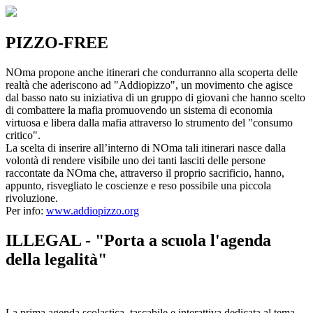
PIZZO-FREE
NOma propone anche itinerari che condurranno alla scoperta delle
realtà che aderiscono ad "Addiopizzo", un movimento che agisce
dal basso nato su iniziativa di un gruppo di giovani che hanno scelto
di combattere la mafia promuovendo un sistema di economia
virtuosa e libera dalla mafia attraverso lo strumento del "consumo
critico".
La scelta di inserire all’interno di NOma tali itinerari nasce dalla
volontà di rendere visibile uno dei tanti lasciti delle persone
raccontate da NOma che, attraverso il proprio sacrificio, hanno,
appunto, risvegliato le coscienze e reso possibile una piccola
rivoluzione.
Per info:
www.addiopizzo.org
ILLEGAL - "Porta a scuola l'agenda
della legalità"
La prima agenda scolastica, tascabile e interattiva dedicata al tema