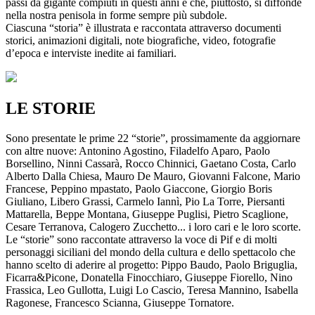
passi da gigante compiuti in questi anni e che, piuttosto, si diffonde
nella nostra penisola in forme sempre più subdole.
Ciascuna “storia” è illustrata e raccontata attraverso documenti
storici, animazioni digitali, note biografiche, video, fotografie
d’epoca e interviste inedite ai familiari.
LE STORIE
Sono presentate le prime 22 “storie”, prossimamente da aggiornare
con altre nuove: Antonino Agostino, Filadelfo Aparo, Paolo
Borsellino, Ninni Cassarà, Rocco Chinnici, Gaetano Costa, Carlo
Alberto Dalla Chiesa, Mauro De Mauro, Giovanni Falcone, Mario
Francese, Peppino mpastato, Paolo Giaccone, Giorgio Boris
Giuliano, Libero Grassi, Carmelo Iannì, Pio La Torre, Piersanti
Mattarella, Beppe Montana, Giuseppe Puglisi, Pietro Scaglione,
Cesare Terranova, Calogero Zucchetto... i loro cari e le loro scorte.
Le “storie” sono raccontate attraverso la voce di Pif e di molti
personaggi siciliani del mondo della cultura e dello spettacolo che
hanno scelto di aderire al progetto: Pippo Baudo, Paolo Briguglia,
Ficarra&Picone, Donatella Finocchiaro, Giuseppe Fiorello, Nino
Frassica, Leo Gullotta, Luigi Lo Cascio, Teresa Mannino, Isabella
Ragonese, Francesco Scianna, Giuseppe Tornatore.