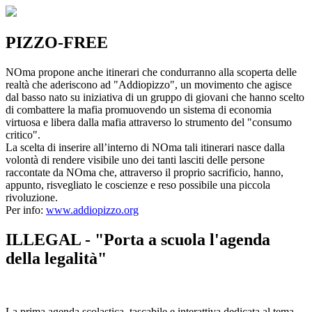
PIZZO-FREE
NOma propone anche itinerari che condurranno alla scoperta delle
realtà che aderiscono ad "Addiopizzo", un movimento che agisce
dal basso nato su iniziativa di un gruppo di giovani che hanno scelto
di combattere la mafia promuovendo un sistema di economia
virtuosa e libera dalla mafia attraverso lo strumento del "consumo
critico".
La scelta di inserire all’interno di NOma tali itinerari nasce dalla
volontà di rendere visibile uno dei tanti lasciti delle persone
raccontate da NOma che, attraverso il proprio sacrificio, hanno,
appunto, risvegliato le coscienze e reso possibile una piccola
rivoluzione.
Per info:
www.addiopizzo.org
ILLEGAL - "Porta a scuola l'agenda
della legalità"
La prima agenda scolastica, tascabile e interattiva dedicata al tema