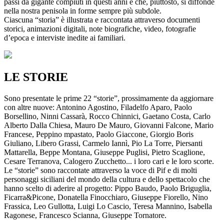
passi da gigante compiuti in questi anni e che, piuttosto, si diffonde
nella nostra penisola in forme sempre più subdole.
Ciascuna “storia” è illustrata e raccontata attraverso documenti
storici, animazioni digitali, note biografiche, video, fotografie
d’epoca e interviste inedite ai familiari.
LE STORIE
Sono presentate le prime 22 “storie”, prossimamente da aggiornare
con altre nuove: Antonino Agostino, Filadelfo Aparo, Paolo
Borsellino, Ninni Cassarà, Rocco Chinnici, Gaetano Costa, Carlo
Alberto Dalla Chiesa, Mauro De Mauro, Giovanni Falcone, Mario
Francese, Peppino mpastato, Paolo Giaccone, Giorgio Boris
Giuliano, Libero Grassi, Carmelo Iannì, Pio La Torre, Piersanti
Mattarella, Beppe Montana, Giuseppe Puglisi, Pietro Scaglione,
Cesare Terranova, Calogero Zucchetto... i loro cari e le loro scorte.
Le “storie” sono raccontate attraverso la voce di Pif e di molti
personaggi siciliani del mondo della cultura e dello spettacolo che
hanno scelto di aderire al progetto: Pippo Baudo, Paolo Briguglia,
Ficarra&Picone, Donatella Finocchiaro, Giuseppe Fiorello, Nino
Frassica, Leo Gullotta, Luigi Lo Cascio, Teresa Mannino, Isabella
Ragonese, Francesco Scianna, Giuseppe Tornatore.