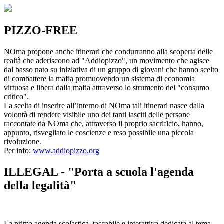
PIZZO-FREE
NOma propone anche itinerari che condurranno alla scoperta delle
realtà che aderiscono ad "Addiopizzo", un movimento che agisce
dal basso nato su iniziativa di un gruppo di giovani che hanno scelto
di combattere la mafia promuovendo un sistema di economia
virtuosa e libera dalla mafia attraverso lo strumento del "consumo
critico".
La scelta di inserire all’interno di NOma tali itinerari nasce dalla
volontà di rendere visibile uno dei tanti lasciti delle persone
raccontate da NOma che, attraverso il proprio sacrificio, hanno,
appunto, risvegliato le coscienze e reso possibile una piccola
rivoluzione.
Per info:
www.addiopizzo.org
ILLEGAL - "Porta a scuola l'agenda
della legalità"
La prima agenda scolastica, tascabile e interattiva dedicata al tema