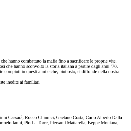
che hanno combattuto la mafia fino a sacrificare le proprie vite.
osi che hanno sconvolto la storia italiana a partire dagli anni ’70.
compiuti in questi anni e che, piuttosto, si diffonde nella nostra
te inedite ai familiari.
Ninni Cassarà, Rocco Chinnici, Gaetano Costa, Carlo Alberto Dalla
melo Iannì, Pio La Torre, Piersanti Mattarella, Beppe Montana,