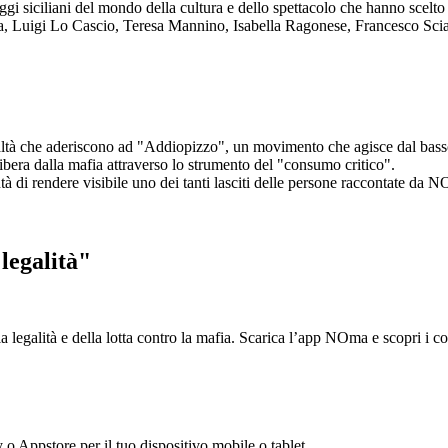
aggi siciliani del mondo della cultura e dello spettacolo che hanno scel
ta, Luigi Lo Cascio, Teresa Mannino, Isabella Ragonese, Francesco Sci
ltà che aderiscono ad "Addiopizzo", un movimento che agisce dal basso 
era dalla mafia attraverso lo strumento del "consumo critico".
ntà di rendere visibile uno dei tanti lasciti delle persone raccontate da N
legalità"
la legalità e della lotta contro la mafia. Scarica l’app NOma e scopri i 
y o Appstore per il tuo dispositivo mobile o tablet