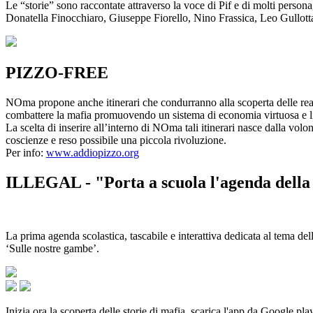
Le “storie” sono raccontate attraverso la voce di Pif e di molti person
Donatella Finocchiaro, Giuseppe Fiorello, Nino Frassica, Leo Gullot
PIZZO-FREE
NOma propone anche itinerari che condurranno alla scoperta delle rea
combattere la mafia promuovendo un sistema di economia virtuosa e lib
La scelta di inserire all’interno di NOma tali itinerari nasce dalla volo
coscienze e reso possibile una piccola rivoluzione.
Per info:
www.addiopizzo.org
ILLEGAL - "Porta a scuola l'agenda della 
La prima agenda scolastica, tascabile e interattiva dedicata al tema del
‘Sulle nostre gambe’.
Inizia ora la scoperta delle storie di mafia, scarica l'app da Google pla