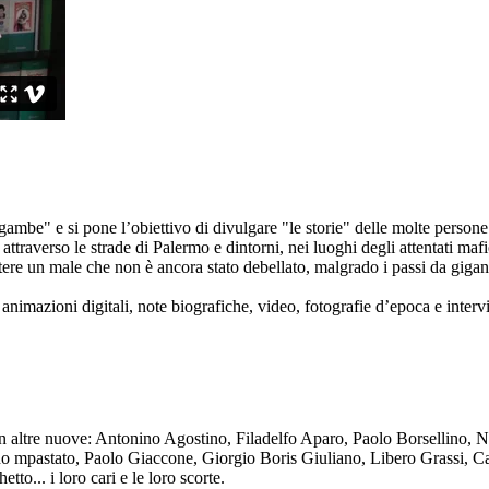
ambe" e si pone l’obiettivo di divulgare "le storie" delle molte persone 
ttraverso le strade di Palermo e dintorni, nei luoghi degli attentati mafi
re un male che non è ancora stato debellato, malgrado i passi da gigante 
animazioni digitali, note biografiche, video, fotografie d’epoca e intervis
n altre nuove: Antonino Agostino, Filadelfo Aparo, Paolo Borsellino, 
mpastato, Paolo Giaccone, Giorgio Boris Giuliano, Libero Grassi, Car
o... i loro cari e le loro scorte.