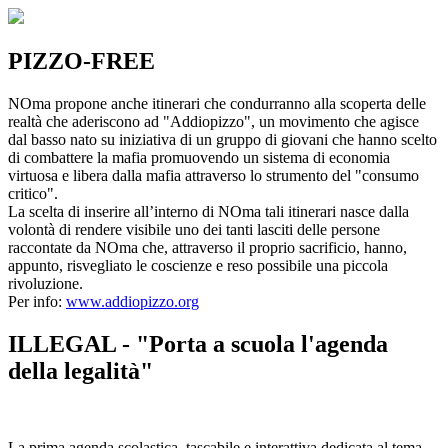
PIZZO-FREE
NOma propone anche itinerari che condurranno alla scoperta delle
realtà che aderiscono ad "Addiopizzo", un movimento che agisce
dal basso nato su iniziativa di un gruppo di giovani che hanno scelto
di combattere la mafia promuovendo un sistema di economia
virtuosa e libera dalla mafia attraverso lo strumento del "consumo
critico".
La scelta di inserire all’interno di NOma tali itinerari nasce dalla
volontà di rendere visibile uno dei tanti lasciti delle persone
raccontate da NOma che, attraverso il proprio sacrificio, hanno,
appunto, risvegliato le coscienze e reso possibile una piccola
rivoluzione.
Per info:
www.addiopizzo.org
ILLEGAL - "Porta a scuola l'agenda
della legalità"
La prima agenda scolastica, tascabile e interattiva dedicata al tema