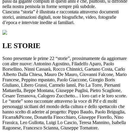
passi da gigante compiuti in questi anni e che, piuttosto, si diffonde
nella nostra penisola in forme sempre più subdole.
Ciascuna “storia” è illustrata e raccontata attraverso documenti
storici, animazioni digitali, note biografiche, video, fotografie
d’epoca e interviste inedite ai familiari.
LE STORIE
Sono presentate le prime 22 “storie”, prossimamente da aggiornare
con altre nuove: Antonino Agostino, Filadelfo Aparo, Paolo
Borsellino, Ninni Cassarà, Rocco Chinnici, Gaetano Costa, Carlo
Alberto Dalla Chiesa, Mauro De Mauro, Giovanni Falcone, Mario
Francese, Peppino mpastato, Paolo Giaccone, Giorgio Boris
Giuliano, Libero Grassi, Carmelo Iannì, Pio La Torre, Piersanti
Mattarella, Beppe Montana, Giuseppe Puglisi, Pietro Scaglione,
Cesare Terranova, Calogero Zucchetto... i loro cari e le loro scorte.
Le “storie” sono raccontate attraverso la voce di Pif e di molti
personaggi siciliani del mondo della cultura e dello spettacolo che
hanno scelto di aderire al progetto: Pippo Baudo, Paolo Briguglia,
Ficarra&Picone, Donatella Finocchiaro, Giuseppe Fiorello, Nino
Frassica, Leo Gullotta, Luigi Lo Cascio, Teresa Mannino, Isabella
Ragonese, Francesco Scianna, Giuseppe Tornatore.