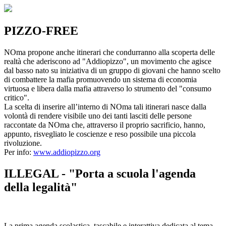
PIZZO-FREE
NOma propone anche itinerari che condurranno alla scoperta delle
realtà che aderiscono ad "Addiopizzo", un movimento che agisce
dal basso nato su iniziativa di un gruppo di giovani che hanno scelto
di combattere la mafia promuovendo un sistema di economia
virtuosa e libera dalla mafia attraverso lo strumento del "consumo
critico".
La scelta di inserire all’interno di NOma tali itinerari nasce dalla
volontà di rendere visibile uno dei tanti lasciti delle persone
raccontate da NOma che, attraverso il proprio sacrificio, hanno,
appunto, risvegliato le coscienze e reso possibile una piccola
rivoluzione.
Per info:
www.addiopizzo.org
ILLEGAL - "Porta a scuola l'agenda
della legalità"
La prima agenda scolastica, tascabile e interattiva dedicata al tema