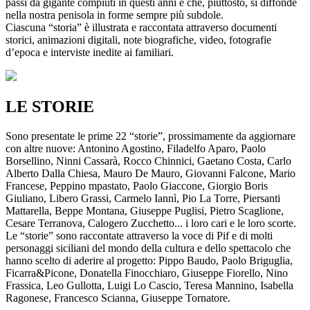
passi da gigante compiuti in questi anni e che, piuttosto, si diffonde
nella nostra penisola in forme sempre più subdole.
Ciascuna “storia” è illustrata e raccontata attraverso documenti
storici, animazioni digitali, note biografiche, video, fotografie
d’epoca e interviste inedite ai familiari.
LE STORIE
Sono presentate le prime 22 “storie”, prossimamente da aggiornare
con altre nuove: Antonino Agostino, Filadelfo Aparo, Paolo
Borsellino, Ninni Cassarà, Rocco Chinnici, Gaetano Costa, Carlo
Alberto Dalla Chiesa, Mauro De Mauro, Giovanni Falcone, Mario
Francese, Peppino mpastato, Paolo Giaccone, Giorgio Boris
Giuliano, Libero Grassi, Carmelo Iannì, Pio La Torre, Piersanti
Mattarella, Beppe Montana, Giuseppe Puglisi, Pietro Scaglione,
Cesare Terranova, Calogero Zucchetto... i loro cari e le loro scorte.
Le “storie” sono raccontate attraverso la voce di Pif e di molti
personaggi siciliani del mondo della cultura e dello spettacolo che
hanno scelto di aderire al progetto: Pippo Baudo, Paolo Briguglia,
Ficarra&Picone, Donatella Finocchiaro, Giuseppe Fiorello, Nino
Frassica, Leo Gullotta, Luigi Lo Cascio, Teresa Mannino, Isabella
Ragonese, Francesco Scianna, Giuseppe Tornatore.