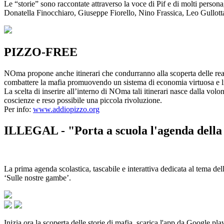
Le “storie” sono raccontate attraverso la voce di Pif e di molti person
Donatella Finocchiaro, Giuseppe Fiorello, Nino Frassica, Leo Gullot
PIZZO-FREE
NOma propone anche itinerari che condurranno alla scoperta delle rea
combattere la mafia promuovendo un sistema di economia virtuosa e lib
La scelta di inserire all’interno di NOma tali itinerari nasce dalla volo
coscienze e reso possibile una piccola rivoluzione.
Per info:
www.addiopizzo.org
ILLEGAL - "Porta a scuola l'agenda della 
La prima agenda scolastica, tascabile e interattiva dedicata al tema del
‘Sulle nostre gambe’.
Inizia ora la scoperta delle storie di mafia, scarica l'app da Google pla