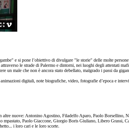
ambe" e si pone l’obiettivo di divulgare "le storie" delle molte persone 
ttraverso le strade di Palermo e dintorni, nei luoghi degli attentati mafi
re un male che non è ancora stato debellato, malgrado i passi da gigante 
animazioni digitali, note biografiche, video, fotografie d’epoca e intervis
n altre nuove: Antonino Agostino, Filadelfo Aparo, Paolo Borsellino, 
mpastato, Paolo Giaccone, Giorgio Boris Giuliano, Libero Grassi, Car
o... i loro cari e le loro scorte.