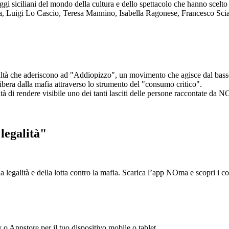
aggi siciliani del mondo della cultura e dello spettacolo che hanno scel
ta, Luigi Lo Cascio, Teresa Mannino, Isabella Ragonese, Francesco Sci
ltà che aderiscono ad "Addiopizzo", un movimento che agisce dal basso 
era dalla mafia attraverso lo strumento del "consumo critico".
ntà di rendere visibile uno dei tanti lasciti delle persone raccontate da N
legalità"
la legalità e della lotta contro la mafia. Scarica l’app NOma e scopri i 
y o Appstore per il tuo dispositivo mobile o tablet