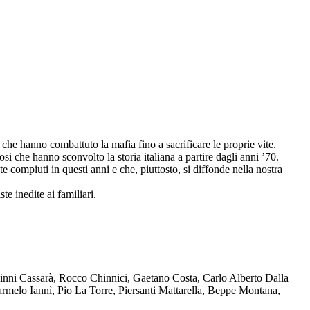
che hanno combattuto la mafia fino a sacrificare le proprie vite.
osi che hanno sconvolto la storia italiana a partire dagli anni ’70.
compiuti in questi anni e che, piuttosto, si diffonde nella nostra
te inedite ai familiari.
Ninni Cassarà, Rocco Chinnici, Gaetano Costa, Carlo Alberto Dalla
melo Iannì, Pio La Torre, Piersanti Mattarella, Beppe Montana,