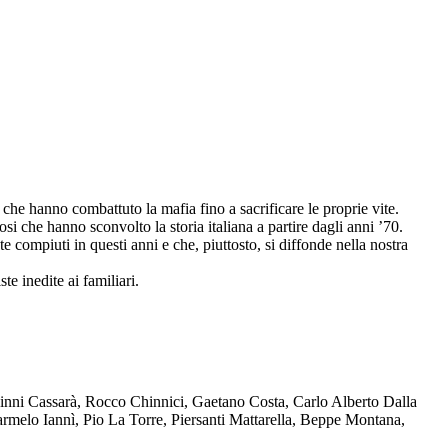
che hanno combattuto la mafia fino a sacrificare le proprie vite.
osi che hanno sconvolto la storia italiana a partire dagli anni ’70.
compiuti in questi anni e che, piuttosto, si diffonde nella nostra
te inedite ai familiari.
Ninni Cassarà, Rocco Chinnici, Gaetano Costa, Carlo Alberto Dalla
melo Iannì, Pio La Torre, Piersanti Mattarella, Beppe Montana,