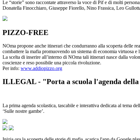
Le “storie” sono raccontate attraverso la voce di Pif e di molti person
Donatella Finocchiaro, Giuseppe Fiorello, Nino Frassica, Leo Gullot
PIZZO-FREE
NOma propone anche itinerari che condurranno alla scoperta delle rea
combattere la mafia promuovendo un sistema di economia virtuosa e lib
La scelta di inserire all’interno di NOma tali itinerari nasce dalla volo
coscienze e reso possibile una piccola rivoluzione.
Per info:
www.addiopizzo.org
ILLEGAL - "Porta a scuola l'agenda della 
La prima agenda scolastica, tascabile e interattiva dedicata al tema del
‘Sulle nostre gambe’.
Inizia ora la scoperta delle storie di mafia, scarica l'app da Google pla