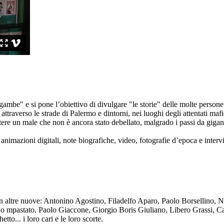
ambe" e si pone l’obiettivo di divulgare "le storie" delle molte persone 
ttraverso le strade di Palermo e dintorni, nei luoghi degli attentati mafi
re un male che non è ancora stato debellato, malgrado i passi da gigante 
animazioni digitali, note biografiche, video, fotografie d’epoca e intervis
n altre nuove: Antonino Agostino, Filadelfo Aparo, Paolo Borsellino, 
mpastato, Paolo Giaccone, Giorgio Boris Giuliano, Libero Grassi, Car
o... i loro cari e le loro scorte.