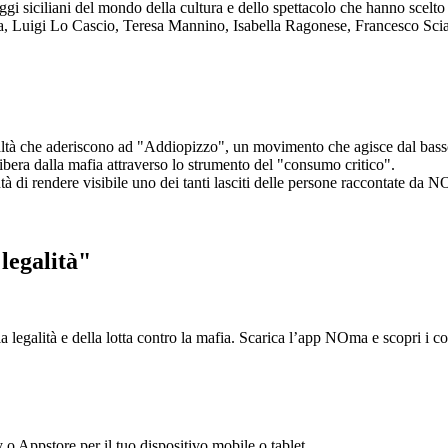
aggi siciliani del mondo della cultura e dello spettacolo che hanno scel
ta, Luigi Lo Cascio, Teresa Mannino, Isabella Ragonese, Francesco Sci
ltà che aderiscono ad "Addiopizzo", un movimento che agisce dal basso 
era dalla mafia attraverso lo strumento del "consumo critico".
ntà di rendere visibile uno dei tanti lasciti delle persone raccontate da N
legalità"
la legalità e della lotta contro la mafia. Scarica l’app NOma e scopri i 
y o Appstore per il tuo dispositivo mobile o tablet