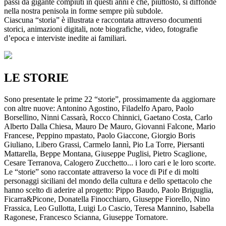
passi da gigante compiuti in questi anni e che, piuttosto, si diffonde
nella nostra penisola in forme sempre più subdole.
Ciascuna “storia” è illustrata e raccontata attraverso documenti
storici, animazioni digitali, note biografiche, video, fotografie
d’epoca e interviste inedite ai familiari.
LE STORIE
Sono presentate le prime 22 “storie”, prossimamente da aggiornare
con altre nuove: Antonino Agostino, Filadelfo Aparo, Paolo
Borsellino, Ninni Cassarà, Rocco Chinnici, Gaetano Costa, Carlo
Alberto Dalla Chiesa, Mauro De Mauro, Giovanni Falcone, Mario
Francese, Peppino mpastato, Paolo Giaccone, Giorgio Boris
Giuliano, Libero Grassi, Carmelo Iannì, Pio La Torre, Piersanti
Mattarella, Beppe Montana, Giuseppe Puglisi, Pietro Scaglione,
Cesare Terranova, Calogero Zucchetto... i loro cari e le loro scorte.
Le “storie” sono raccontate attraverso la voce di Pif e di molti
personaggi siciliani del mondo della cultura e dello spettacolo che
hanno scelto di aderire al progetto: Pippo Baudo, Paolo Briguglia,
Ficarra&Picone, Donatella Finocchiaro, Giuseppe Fiorello, Nino
Frassica, Leo Gullotta, Luigi Lo Cascio, Teresa Mannino, Isabella
Ragonese, Francesco Scianna, Giuseppe Tornatore.