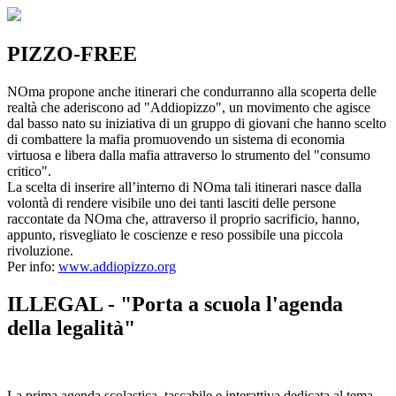
PIZZO-FREE
NOma propone anche itinerari che condurranno alla scoperta delle
realtà che aderiscono ad "Addiopizzo", un movimento che agisce
dal basso nato su iniziativa di un gruppo di giovani che hanno scelto
di combattere la mafia promuovendo un sistema di economia
virtuosa e libera dalla mafia attraverso lo strumento del "consumo
critico".
La scelta di inserire all’interno di NOma tali itinerari nasce dalla
volontà di rendere visibile uno dei tanti lasciti delle persone
raccontate da NOma che, attraverso il proprio sacrificio, hanno,
appunto, risvegliato le coscienze e reso possibile una piccola
rivoluzione.
Per info:
www.addiopizzo.org
ILLEGAL - "Porta a scuola l'agenda
della legalità"
La prima agenda scolastica, tascabile e interattiva dedicata al tema