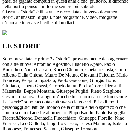
passi da gigante compiuti in questi anni e che, piuttosto, si diffonde
nella nostra penisola in forme sempre più subdole.
Ciascuna “storia” è illustrata e raccontata attraverso documenti
storici, animazioni digitali, note biografiche, video, fotografie
d’epoca e interviste inedite ai familiari.
LE STORIE
Sono presentate le prime 22 “storie”, prossimamente da aggiornare
con altre nuove: Antonino Agostino, Filadelfo Aparo, Paolo
Borsellino, Ninni Cassarà, Rocco Chinnici, Gaetano Costa, Carlo
Alberto Dalla Chiesa, Mauro De Mauro, Giovanni Falcone, Mario
Francese, Peppino mpastato, Paolo Giaccone, Giorgio Boris
Giuliano, Libero Grassi, Carmelo Iannì, Pio La Torre, Piersanti
Mattarella, Beppe Montana, Giuseppe Puglisi, Pietro Scaglione,
Cesare Terranova, Calogero Zucchetto... i loro cari e le loro scorte.
Le “storie” sono raccontate attraverso la voce di Pif e di molti
personaggi siciliani del mondo della cultura e dello spettacolo che
hanno scelto di aderire al progetto: Pippo Baudo, Paolo Briguglia,
Ficarra&Picone, Donatella Finocchiaro, Giuseppe Fiorello, Nino
Frassica, Leo Gullotta, Luigi Lo Cascio, Teresa Mannino, Isabella
Ragonese, Francesco Scianna, Giuseppe Tornatore.