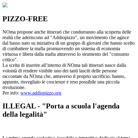
PIZZO-FREE
NOma propone anche itinerari che condurranno alla scoperta delle
realtà che aderiscono ad "Addiopizzo", un movimento che agisce
dal basso nato su iniziativa di un gruppo di giovani che hanno scelto
di combattere la mafia promuovendo un sistema di economia
virtuosa e libera dalla mafia attraverso lo strumento del "consumo
critico".
La scelta di inserire all’interno di NOma tali itinerari nasce dalla
volontà di rendere visibile uno dei tanti lasciti delle persone
raccontate da NOma che, attraverso il proprio sacrificio, hanno,
appunto, risvegliato le coscienze e reso possibile una piccola
rivoluzione.
Per info:
www.addiopizzo.org
ILLEGAL - "Porta a scuola l'agenda
della legalità"
La prima agenda scolastica, tascabile e interattiva dedicata al tema