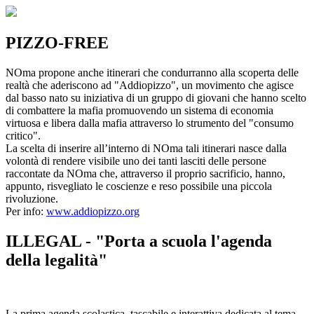
PIZZO-FREE
NOma propone anche itinerari che condurranno alla scoperta delle
realtà che aderiscono ad "Addiopizzo", un movimento che agisce
dal basso nato su iniziativa di un gruppo di giovani che hanno scelto
di combattere la mafia promuovendo un sistema di economia
virtuosa e libera dalla mafia attraverso lo strumento del "consumo
critico".
La scelta di inserire all’interno di NOma tali itinerari nasce dalla
volontà di rendere visibile uno dei tanti lasciti delle persone
raccontate da NOma che, attraverso il proprio sacrificio, hanno,
appunto, risvegliato le coscienze e reso possibile una piccola
rivoluzione.
Per info:
www.addiopizzo.org
ILLEGAL - "Porta a scuola l'agenda
della legalità"
La prima agenda scolastica, tascabile e interattiva dedicata al tema