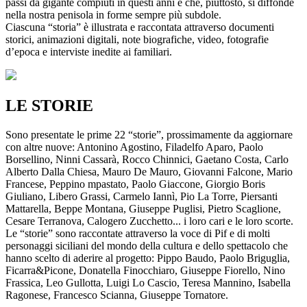
passi da gigante compiuti in questi anni e che, piuttosto, si diffonde
nella nostra penisola in forme sempre più subdole.
Ciascuna “storia” è illustrata e raccontata attraverso documenti
storici, animazioni digitali, note biografiche, video, fotografie
d’epoca e interviste inedite ai familiari.
LE STORIE
Sono presentate le prime 22 “storie”, prossimamente da aggiornare
con altre nuove: Antonino Agostino, Filadelfo Aparo, Paolo
Borsellino, Ninni Cassarà, Rocco Chinnici, Gaetano Costa, Carlo
Alberto Dalla Chiesa, Mauro De Mauro, Giovanni Falcone, Mario
Francese, Peppino mpastato, Paolo Giaccone, Giorgio Boris
Giuliano, Libero Grassi, Carmelo Iannì, Pio La Torre, Piersanti
Mattarella, Beppe Montana, Giuseppe Puglisi, Pietro Scaglione,
Cesare Terranova, Calogero Zucchetto... i loro cari e le loro scorte.
Le “storie” sono raccontate attraverso la voce di Pif e di molti
personaggi siciliani del mondo della cultura e dello spettacolo che
hanno scelto di aderire al progetto: Pippo Baudo, Paolo Briguglia,
Ficarra&Picone, Donatella Finocchiaro, Giuseppe Fiorello, Nino
Frassica, Leo Gullotta, Luigi Lo Cascio, Teresa Mannino, Isabella
Ragonese, Francesco Scianna, Giuseppe Tornatore.