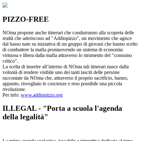
PIZZO-FREE
NOma propone anche itinerari che condurranno alla scoperta delle
realtà che aderiscono ad "Addiopizzo", un movimento che agisce
dal basso nato su iniziativa di un gruppo di giovani che hanno scelto
di combattere la mafia promuovendo un sistema di economia
virtuosa e libera dalla mafia attraverso lo strumento del "consumo
critico".
La scelta di inserire all’interno di NOma tali itinerari nasce dalla
volontà di rendere visibile uno dei tanti lasciti delle persone
raccontate da NOma che, attraverso il proprio sacrificio, hanno,
appunto, risvegliato le coscienze e reso possibile una piccola
rivoluzione.
Per info:
www.addiopizzo.org
ILLEGAL - "Porta a scuola l'agenda
della legalità"
La prima agenda scolastica, tascabile e interattiva dedicata al tema