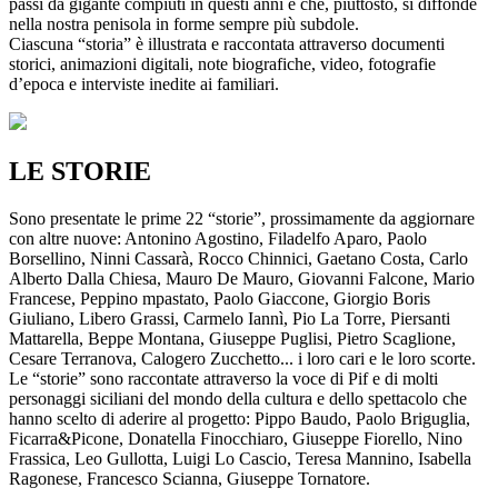
passi da gigante compiuti in questi anni e che, piuttosto, si diffonde
nella nostra penisola in forme sempre più subdole.
Ciascuna “storia” è illustrata e raccontata attraverso documenti
storici, animazioni digitali, note biografiche, video, fotografie
d’epoca e interviste inedite ai familiari.
LE STORIE
Sono presentate le prime 22 “storie”, prossimamente da aggiornare
con altre nuove: Antonino Agostino, Filadelfo Aparo, Paolo
Borsellino, Ninni Cassarà, Rocco Chinnici, Gaetano Costa, Carlo
Alberto Dalla Chiesa, Mauro De Mauro, Giovanni Falcone, Mario
Francese, Peppino mpastato, Paolo Giaccone, Giorgio Boris
Giuliano, Libero Grassi, Carmelo Iannì, Pio La Torre, Piersanti
Mattarella, Beppe Montana, Giuseppe Puglisi, Pietro Scaglione,
Cesare Terranova, Calogero Zucchetto... i loro cari e le loro scorte.
Le “storie” sono raccontate attraverso la voce di Pif e di molti
personaggi siciliani del mondo della cultura e dello spettacolo che
hanno scelto di aderire al progetto: Pippo Baudo, Paolo Briguglia,
Ficarra&Picone, Donatella Finocchiaro, Giuseppe Fiorello, Nino
Frassica, Leo Gullotta, Luigi Lo Cascio, Teresa Mannino, Isabella
Ragonese, Francesco Scianna, Giuseppe Tornatore.