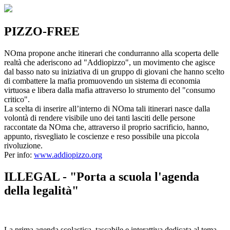
PIZZO-FREE
NOma propone anche itinerari che condurranno alla scoperta delle
realtà che aderiscono ad "Addiopizzo", un movimento che agisce
dal basso nato su iniziativa di un gruppo di giovani che hanno scelto
di combattere la mafia promuovendo un sistema di economia
virtuosa e libera dalla mafia attraverso lo strumento del "consumo
critico".
La scelta di inserire all’interno di NOma tali itinerari nasce dalla
volontà di rendere visibile uno dei tanti lasciti delle persone
raccontate da NOma che, attraverso il proprio sacrificio, hanno,
appunto, risvegliato le coscienze e reso possibile una piccola
rivoluzione.
Per info:
www.addiopizzo.org
ILLEGAL - "Porta a scuola l'agenda
della legalità"
La prima agenda scolastica, tascabile e interattiva dedicata al tema