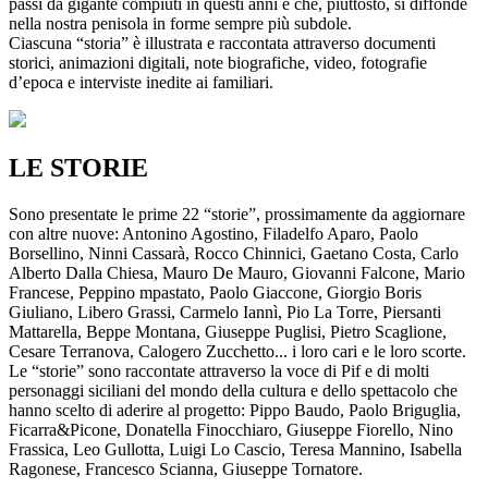
passi da gigante compiuti in questi anni e che, piuttosto, si diffonde
nella nostra penisola in forme sempre più subdole.
Ciascuna “storia” è illustrata e raccontata attraverso documenti
storici, animazioni digitali, note biografiche, video, fotografie
d’epoca e interviste inedite ai familiari.
LE STORIE
Sono presentate le prime 22 “storie”, prossimamente da aggiornare
con altre nuove: Antonino Agostino, Filadelfo Aparo, Paolo
Borsellino, Ninni Cassarà, Rocco Chinnici, Gaetano Costa, Carlo
Alberto Dalla Chiesa, Mauro De Mauro, Giovanni Falcone, Mario
Francese, Peppino mpastato, Paolo Giaccone, Giorgio Boris
Giuliano, Libero Grassi, Carmelo Iannì, Pio La Torre, Piersanti
Mattarella, Beppe Montana, Giuseppe Puglisi, Pietro Scaglione,
Cesare Terranova, Calogero Zucchetto... i loro cari e le loro scorte.
Le “storie” sono raccontate attraverso la voce di Pif e di molti
personaggi siciliani del mondo della cultura e dello spettacolo che
hanno scelto di aderire al progetto: Pippo Baudo, Paolo Briguglia,
Ficarra&Picone, Donatella Finocchiaro, Giuseppe Fiorello, Nino
Frassica, Leo Gullotta, Luigi Lo Cascio, Teresa Mannino, Isabella
Ragonese, Francesco Scianna, Giuseppe Tornatore.