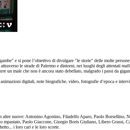
ambe" e si pone l’obiettivo di divulgare "le storie" delle molte persone 
ttraverso le strade di Palermo e dintorni, nei luoghi degli attentati mafi
re un male che non è ancora stato debellato, malgrado i passi da gigante 
animazioni digitali, note biografiche, video, fotografie d’epoca e intervis
n altre nuove: Antonino Agostino, Filadelfo Aparo, Paolo Borsellino, 
mpastato, Paolo Giaccone, Giorgio Boris Giuliano, Libero Grassi, Car
o... i loro cari e le loro scorte.