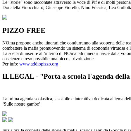
Le “storie” sono raccontate attraverso la voce di Pif e di molti person
Donatella Finocchiaro, Giuseppe Fiorello, Nino Frassica, Leo Gullot
PIZZO-FREE
NOma propone anche itinerari che condurranno alla scoperta delle rea
combattere la mafia promuovendo un sistema di economia virtuosa e lib
La scelta di inserire all’interno di NOma tali itinerari nasce dalla volo
coscienze e reso possibile una piccola rivoluzione.
Per info:
www.addiopizzo.org
ILLEGAL - "Porta a scuola l'agenda della 
La prima agenda scolastica, tascabile e interattiva dedicata al tema del
‘Sulle nostre gambe’.
Inizia ora la scoperta delle storie di mafia, scarica l'app da Google pla