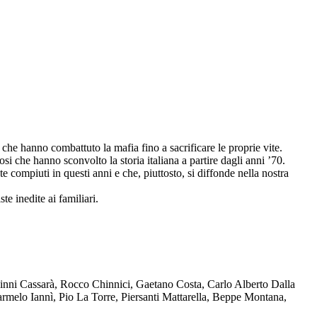
che hanno combattuto la mafia fino a sacrificare le proprie vite.
osi che hanno sconvolto la storia italiana a partire dagli anni ’70.
compiuti in questi anni e che, piuttosto, si diffonde nella nostra
te inedite ai familiari.
Ninni Cassarà, Rocco Chinnici, Gaetano Costa, Carlo Alberto Dalla
melo Iannì, Pio La Torre, Piersanti Mattarella, Beppe Montana,