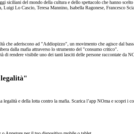
aggi siciliani del mondo della cultura e dello spettacolo che hanno scel
ta, Luigi Lo Cascio, Teresa Mannino, Isabella Ragonese, Francesco Sci
ltà che aderiscono ad "Addiopizzo", un movimento che agisce dal basso 
era dalla mafia attraverso lo strumento del "consumo critico".
ntà di rendere visibile uno dei tanti lasciti delle persone raccontate da N
legalità"
la legalità e della lotta contro la mafia. Scarica l’app NOma e scopri i 
y o Appstore per il tuo dispositivo mobile o tablet