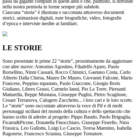
passi da gigante compiuti in questi anni e che, piuttosto, si diffonde
nella nostra penisola in forme sempre più subdole.
Ciascuna “storia” è illustrata e raccontata attraverso documenti
storici, animazioni digitali, note biografiche, video, fotografie
d’epoca e interviste inedite ai familiari.
LE STORIE
Sono presentate le prime 22 “storie”, prossimamente da aggiornare
con altre nuove: Antonino Agostino, Filadelfo Aparo, Paolo
Borsellino, Ninni Cassarà, Rocco Chinnici, Gaetano Costa, Carlo
Alberto Dalla Chiesa, Mauro De Mauro, Giovanni Falcone, Mario
Francese, Peppino mpastato, Paolo Giaccone, Giorgio Boris
Giuliano, Libero Grassi, Carmelo Iannì, Pio La Torre, Piersanti
Mattarella, Beppe Montana, Giuseppe Puglisi, Pietro Scaglione,
Cesare Terranova, Calogero Zucchetto... i loro cari e le loro scorte.
Le “storie” sono raccontate attraverso la voce di Pif e di molti
personaggi siciliani del mondo della cultura e dello spettacolo che
hanno scelto di aderire al progetto: Pippo Baudo, Paolo Briguglia,
Ficarra&Picone, Donatella Finocchiaro, Giuseppe Fiorello, Nino
Frassica, Leo Gullotta, Luigi Lo Cascio, Teresa Mannino, Isabella
Ragonese, Francesco Scianna, Giuseppe Tornatore.