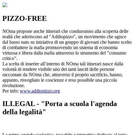
PIZZO-FREE
NOma propone anche itinerari che condurranno alla scoperta delle
realtà che aderiscono ad "Addiopizzo", un movimento che agisce
dal basso nato su iniziativa di un gruppo di giovani che hanno scelto
di combattere la mafia promuovendo un sistema di economia
virtuosa e libera dalla mafia attraverso lo strumento del "consumo
critico".
La scelta di inserire all’interno di NOma tali itinerari nasce dalla
volontà di rendere visibile uno dei tanti lasciti delle persone
raccontate da NOma che, attraverso il proprio sacrificio, hanno,
appunto, risvegliato le coscienze e reso possibile una piccola
rivoluzione.
Per info:
www.addiopizzo.org
ILLEGAL - "Porta a scuola l'agenda
della legalità"
La prima agenda scolastica, tascabile e interattiva dedicata al tema