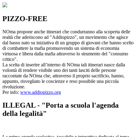
PIZZO-FREE
NOma propone anche itinerari che condurranno alla scoperta delle
realtà che aderiscono ad "Addiopizzo", un movimento che agisce
dal basso nato su iniziativa di un gruppo di giovani che hanno scelto
di combattere la mafia promuovendo un sistema di economia
virtuosa e libera dalla mafia attraverso lo strumento del "consumo
critico".
La scelta di inserire all’interno di NOma tali itinerari nasce dalla
volontà di rendere visibile uno dei tanti lasciti delle persone
raccontate da NOma che, attraverso il proprio sacrificio, hanno,
appunto, risvegliato le coscienze e reso possibile una piccola
rivoluzione.
Per info:
www.addiopizzo.org
ILLEGAL - "Porta a scuola l'agenda
della legalità"
La prima agenda scolastica, tascabile e interattiva dedicata al tema