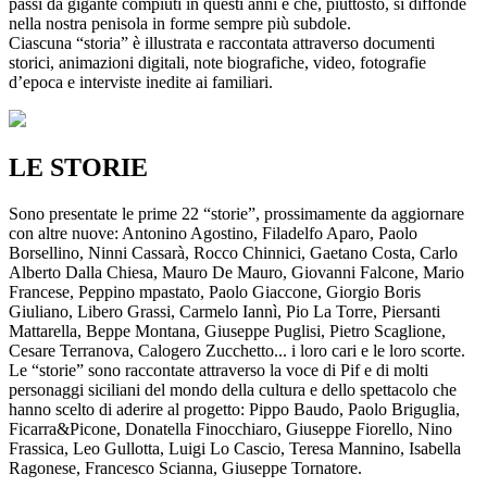
passi da gigante compiuti in questi anni e che, piuttosto, si diffonde
nella nostra penisola in forme sempre più subdole.
Ciascuna “storia” è illustrata e raccontata attraverso documenti
storici, animazioni digitali, note biografiche, video, fotografie
d’epoca e interviste inedite ai familiari.
LE STORIE
Sono presentate le prime 22 “storie”, prossimamente da aggiornare
con altre nuove: Antonino Agostino, Filadelfo Aparo, Paolo
Borsellino, Ninni Cassarà, Rocco Chinnici, Gaetano Costa, Carlo
Alberto Dalla Chiesa, Mauro De Mauro, Giovanni Falcone, Mario
Francese, Peppino mpastato, Paolo Giaccone, Giorgio Boris
Giuliano, Libero Grassi, Carmelo Iannì, Pio La Torre, Piersanti
Mattarella, Beppe Montana, Giuseppe Puglisi, Pietro Scaglione,
Cesare Terranova, Calogero Zucchetto... i loro cari e le loro scorte.
Le “storie” sono raccontate attraverso la voce di Pif e di molti
personaggi siciliani del mondo della cultura e dello spettacolo che
hanno scelto di aderire al progetto: Pippo Baudo, Paolo Briguglia,
Ficarra&Picone, Donatella Finocchiaro, Giuseppe Fiorello, Nino
Frassica, Leo Gullotta, Luigi Lo Cascio, Teresa Mannino, Isabella
Ragonese, Francesco Scianna, Giuseppe Tornatore.