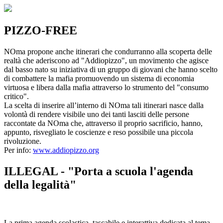
PIZZO-FREE
NOma propone anche itinerari che condurranno alla scoperta delle
realtà che aderiscono ad "Addiopizzo", un movimento che agisce
dal basso nato su iniziativa di un gruppo di giovani che hanno scelto
di combattere la mafia promuovendo un sistema di economia
virtuosa e libera dalla mafia attraverso lo strumento del "consumo
critico".
La scelta di inserire all’interno di NOma tali itinerari nasce dalla
volontà di rendere visibile uno dei tanti lasciti delle persone
raccontate da NOma che, attraverso il proprio sacrificio, hanno,
appunto, risvegliato le coscienze e reso possibile una piccola
rivoluzione.
Per info:
www.addiopizzo.org
ILLEGAL - "Porta a scuola l'agenda
della legalità"
La prima agenda scolastica, tascabile e interattiva dedicata al tema