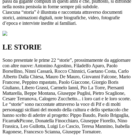
passi da gigante compiuti in questi anni e che, piuttosto, si diffonde
nella nostra penisola in forme sempre più subdole.
Ciascuna “storia” è illustrata e raccontata attraverso documenti
storici, animazioni digitali, note biografiche, video, fotografie
d’epoca e interviste inedite ai familiari.
LE STORIE
Sono presentate le prime 22 “storie”, prossimamente da aggiornare
con altre nuove: Antonino Agostino, Filadelfo Aparo, Paolo
Borsellino, Ninni Cassarà, Rocco Chinnici, Gaetano Costa, Carlo
Alberto Dalla Chiesa, Mauro De Mauro, Giovanni Falcone, Mario
Francese, Peppino mpastato, Paolo Giaccone, Giorgio Boris
Giuliano, Libero Grassi, Carmelo Iannì, Pio La Torre, Piersanti
Mattarella, Beppe Montana, Giuseppe Puglisi, Pietro Scaglione,
Cesare Terranova, Calogero Zucchetto... i loro cari e le loro scorte.
Le “storie” sono raccontate attraverso la voce di Pif e di molti
personaggi siciliani del mondo della cultura e dello spettacolo che
hanno scelto di aderire al progetto: Pippo Baudo, Paolo Briguglia,
Ficarra&Picone, Donatella Finocchiaro, Giuseppe Fiorello, Nino
Frassica, Leo Gullotta, Luigi Lo Cascio, Teresa Mannino, Isabella
Ragonese, Francesco Scianna, Giuseppe Tornatore.