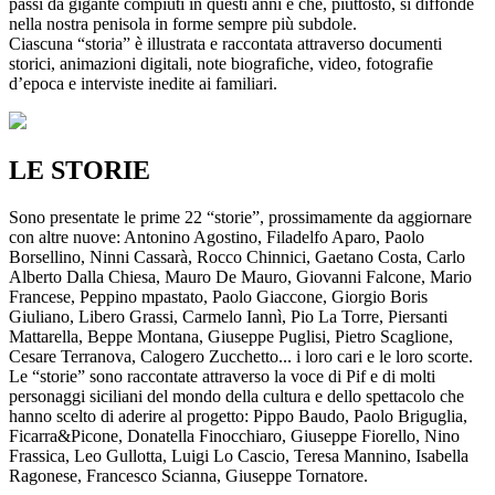
passi da gigante compiuti in questi anni e che, piuttosto, si diffonde
nella nostra penisola in forme sempre più subdole.
Ciascuna “storia” è illustrata e raccontata attraverso documenti
storici, animazioni digitali, note biografiche, video, fotografie
d’epoca e interviste inedite ai familiari.
LE STORIE
Sono presentate le prime 22 “storie”, prossimamente da aggiornare
con altre nuove: Antonino Agostino, Filadelfo Aparo, Paolo
Borsellino, Ninni Cassarà, Rocco Chinnici, Gaetano Costa, Carlo
Alberto Dalla Chiesa, Mauro De Mauro, Giovanni Falcone, Mario
Francese, Peppino mpastato, Paolo Giaccone, Giorgio Boris
Giuliano, Libero Grassi, Carmelo Iannì, Pio La Torre, Piersanti
Mattarella, Beppe Montana, Giuseppe Puglisi, Pietro Scaglione,
Cesare Terranova, Calogero Zucchetto... i loro cari e le loro scorte.
Le “storie” sono raccontate attraverso la voce di Pif e di molti
personaggi siciliani del mondo della cultura e dello spettacolo che
hanno scelto di aderire al progetto: Pippo Baudo, Paolo Briguglia,
Ficarra&Picone, Donatella Finocchiaro, Giuseppe Fiorello, Nino
Frassica, Leo Gullotta, Luigi Lo Cascio, Teresa Mannino, Isabella
Ragonese, Francesco Scianna, Giuseppe Tornatore.