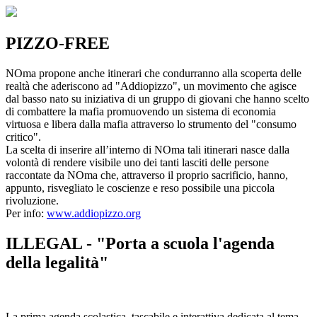
PIZZO-FREE
NOma propone anche itinerari che condurranno alla scoperta delle
realtà che aderiscono ad "Addiopizzo", un movimento che agisce
dal basso nato su iniziativa di un gruppo di giovani che hanno scelto
di combattere la mafia promuovendo un sistema di economia
virtuosa e libera dalla mafia attraverso lo strumento del "consumo
critico".
La scelta di inserire all’interno di NOma tali itinerari nasce dalla
volontà di rendere visibile uno dei tanti lasciti delle persone
raccontate da NOma che, attraverso il proprio sacrificio, hanno,
appunto, risvegliato le coscienze e reso possibile una piccola
rivoluzione.
Per info:
www.addiopizzo.org
ILLEGAL - "Porta a scuola l'agenda
della legalità"
La prima agenda scolastica, tascabile e interattiva dedicata al tema