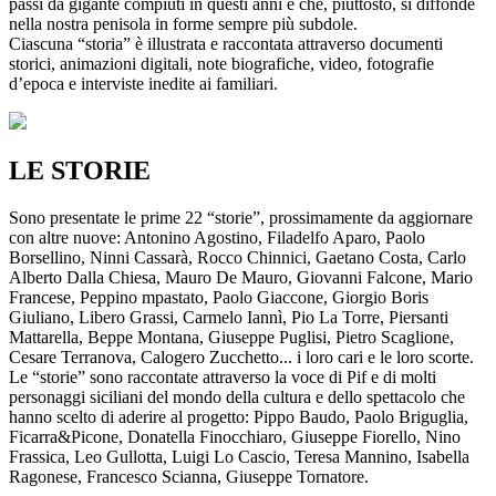
passi da gigante compiuti in questi anni e che, piuttosto, si diffonde
nella nostra penisola in forme sempre più subdole.
Ciascuna “storia” è illustrata e raccontata attraverso documenti
storici, animazioni digitali, note biografiche, video, fotografie
d’epoca e interviste inedite ai familiari.
LE STORIE
Sono presentate le prime 22 “storie”, prossimamente da aggiornare
con altre nuove: Antonino Agostino, Filadelfo Aparo, Paolo
Borsellino, Ninni Cassarà, Rocco Chinnici, Gaetano Costa, Carlo
Alberto Dalla Chiesa, Mauro De Mauro, Giovanni Falcone, Mario
Francese, Peppino mpastato, Paolo Giaccone, Giorgio Boris
Giuliano, Libero Grassi, Carmelo Iannì, Pio La Torre, Piersanti
Mattarella, Beppe Montana, Giuseppe Puglisi, Pietro Scaglione,
Cesare Terranova, Calogero Zucchetto... i loro cari e le loro scorte.
Le “storie” sono raccontate attraverso la voce di Pif e di molti
personaggi siciliani del mondo della cultura e dello spettacolo che
hanno scelto di aderire al progetto: Pippo Baudo, Paolo Briguglia,
Ficarra&Picone, Donatella Finocchiaro, Giuseppe Fiorello, Nino
Frassica, Leo Gullotta, Luigi Lo Cascio, Teresa Mannino, Isabella
Ragonese, Francesco Scianna, Giuseppe Tornatore.