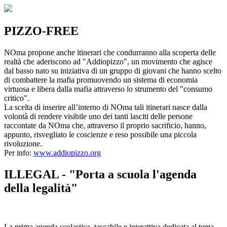
PIZZO-FREE
NOma propone anche itinerari che condurranno alla scoperta delle
realtà che aderiscono ad "Addiopizzo", un movimento che agisce
dal basso nato su iniziativa di un gruppo di giovani che hanno scelto
di combattere la mafia promuovendo un sistema di economia
virtuosa e libera dalla mafia attraverso lo strumento del "consumo
critico".
La scelta di inserire all’interno di NOma tali itinerari nasce dalla
volontà di rendere visibile uno dei tanti lasciti delle persone
raccontate da NOma che, attraverso il proprio sacrificio, hanno,
appunto, risvegliato le coscienze e reso possibile una piccola
rivoluzione.
Per info:
www.addiopizzo.org
ILLEGAL - "Porta a scuola l'agenda
della legalità"
La prima agenda scolastica, tascabile e interattiva dedicata al tema