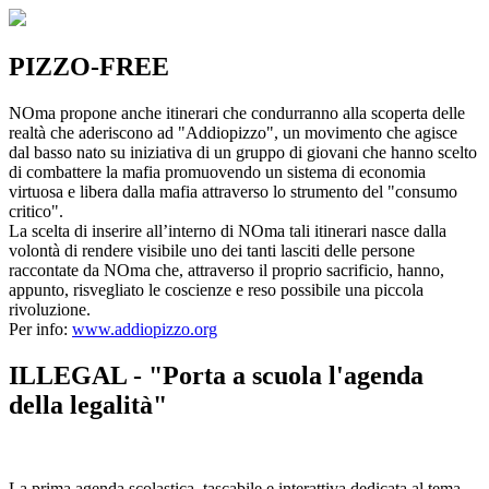
PIZZO-FREE
NOma propone anche itinerari che condurranno alla scoperta delle
realtà che aderiscono ad "Addiopizzo", un movimento che agisce
dal basso nato su iniziativa di un gruppo di giovani che hanno scelto
di combattere la mafia promuovendo un sistema di economia
virtuosa e libera dalla mafia attraverso lo strumento del "consumo
critico".
La scelta di inserire all’interno di NOma tali itinerari nasce dalla
volontà di rendere visibile uno dei tanti lasciti delle persone
raccontate da NOma che, attraverso il proprio sacrificio, hanno,
appunto, risvegliato le coscienze e reso possibile una piccola
rivoluzione.
Per info:
www.addiopizzo.org
ILLEGAL - "Porta a scuola l'agenda
della legalità"
La prima agenda scolastica, tascabile e interattiva dedicata al tema