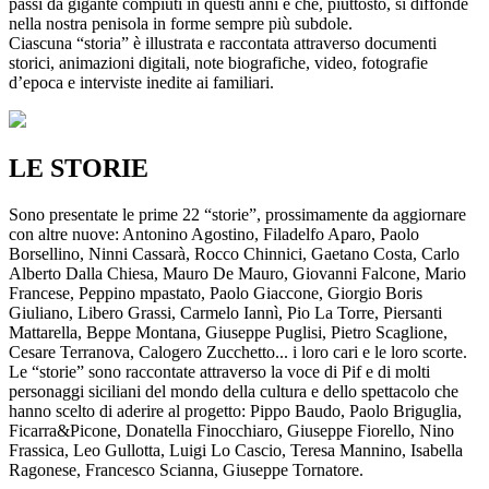
passi da gigante compiuti in questi anni e che, piuttosto, si diffonde
nella nostra penisola in forme sempre più subdole.
Ciascuna “storia” è illustrata e raccontata attraverso documenti
storici, animazioni digitali, note biografiche, video, fotografie
d’epoca e interviste inedite ai familiari.
LE STORIE
Sono presentate le prime 22 “storie”, prossimamente da aggiornare
con altre nuove: Antonino Agostino, Filadelfo Aparo, Paolo
Borsellino, Ninni Cassarà, Rocco Chinnici, Gaetano Costa, Carlo
Alberto Dalla Chiesa, Mauro De Mauro, Giovanni Falcone, Mario
Francese, Peppino mpastato, Paolo Giaccone, Giorgio Boris
Giuliano, Libero Grassi, Carmelo Iannì, Pio La Torre, Piersanti
Mattarella, Beppe Montana, Giuseppe Puglisi, Pietro Scaglione,
Cesare Terranova, Calogero Zucchetto... i loro cari e le loro scorte.
Le “storie” sono raccontate attraverso la voce di Pif e di molti
personaggi siciliani del mondo della cultura e dello spettacolo che
hanno scelto di aderire al progetto: Pippo Baudo, Paolo Briguglia,
Ficarra&Picone, Donatella Finocchiaro, Giuseppe Fiorello, Nino
Frassica, Leo Gullotta, Luigi Lo Cascio, Teresa Mannino, Isabella
Ragonese, Francesco Scianna, Giuseppe Tornatore.