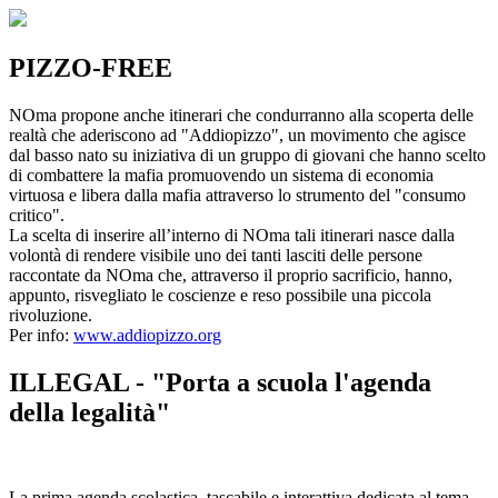
PIZZO-FREE
NOma propone anche itinerari che condurranno alla scoperta delle
realtà che aderiscono ad "Addiopizzo", un movimento che agisce
dal basso nato su iniziativa di un gruppo di giovani che hanno scelto
di combattere la mafia promuovendo un sistema di economia
virtuosa e libera dalla mafia attraverso lo strumento del "consumo
critico".
La scelta di inserire all’interno di NOma tali itinerari nasce dalla
volontà di rendere visibile uno dei tanti lasciti delle persone
raccontate da NOma che, attraverso il proprio sacrificio, hanno,
appunto, risvegliato le coscienze e reso possibile una piccola
rivoluzione.
Per info:
www.addiopizzo.org
ILLEGAL - "Porta a scuola l'agenda
della legalità"
La prima agenda scolastica, tascabile e interattiva dedicata al tema