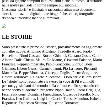
passi da gigante compiuti in questi anni e che, piuttosto, si diffonde
nella nostra penisola in forme sempre più subdole.
Ciascuna “storia” è illustrata e raccontata attraverso documenti
storici, animazioni digitali, note biografiche, video, fotografie
d’epoca e interviste inedite ai familiari.
LE STORIE
Sono presentate le prime 22 “storie”, prossimamente da aggiornare
con altre nuove: Antonino Agostino, Filadelfo Aparo, Paolo
Borsellino, Ninni Cassarà, Rocco Chinnici, Gaetano Costa, Carlo
Alberto Dalla Chiesa, Mauro De Mauro, Giovanni Falcone, Mario
Francese, Peppino mpastato, Paolo Giaccone, Giorgio Boris
Giuliano, Libero Grassi, Carmelo Iannì, Pio La Torre, Piersanti
Mattarella, Beppe Montana, Giuseppe Puglisi, Pietro Scaglione,
Cesare Terranova, Calogero Zucchetto... i loro cari e le loro scorte.
Le “storie” sono raccontate attraverso la voce di Pif e di molti
personaggi siciliani del mondo della cultura e dello spettacolo che
hanno scelto di aderire al progetto: Pippo Baudo, Paolo Briguglia,
Ficarra&Picone, Donatella Finocchiaro, Giuseppe Fiorello, Nino
Frassica, Leo Gullotta, Luigi Lo Cascio, Teresa Mannino, Isabella
Ragonese, Francesco Scianna, Giuseppe Tornatore.