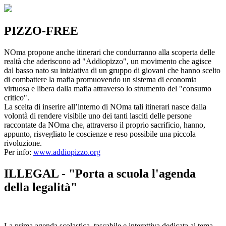
PIZZO-FREE
NOma propone anche itinerari che condurranno alla scoperta delle
realtà che aderiscono ad "Addiopizzo", un movimento che agisce
dal basso nato su iniziativa di un gruppo di giovani che hanno scelto
di combattere la mafia promuovendo un sistema di economia
virtuosa e libera dalla mafia attraverso lo strumento del "consumo
critico".
La scelta di inserire all’interno di NOma tali itinerari nasce dalla
volontà di rendere visibile uno dei tanti lasciti delle persone
raccontate da NOma che, attraverso il proprio sacrificio, hanno,
appunto, risvegliato le coscienze e reso possibile una piccola
rivoluzione.
Per info:
www.addiopizzo.org
ILLEGAL - "Porta a scuola l'agenda
della legalità"
La prima agenda scolastica, tascabile e interattiva dedicata al tema