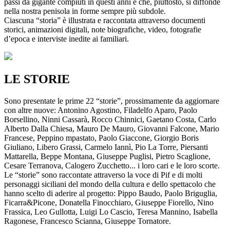
passi da gigante compiuti in questi anni e che, piuttosto, si diffonde
nella nostra penisola in forme sempre più subdole.
Ciascuna “storia” è illustrata e raccontata attraverso documenti
storici, animazioni digitali, note biografiche, video, fotografie
d’epoca e interviste inedite ai familiari.
LE STORIE
Sono presentate le prime 22 “storie”, prossimamente da aggiornare
con altre nuove: Antonino Agostino, Filadelfo Aparo, Paolo
Borsellino, Ninni Cassarà, Rocco Chinnici, Gaetano Costa, Carlo
Alberto Dalla Chiesa, Mauro De Mauro, Giovanni Falcone, Mario
Francese, Peppino mpastato, Paolo Giaccone, Giorgio Boris
Giuliano, Libero Grassi, Carmelo Iannì, Pio La Torre, Piersanti
Mattarella, Beppe Montana, Giuseppe Puglisi, Pietro Scaglione,
Cesare Terranova, Calogero Zucchetto... i loro cari e le loro scorte.
Le “storie” sono raccontate attraverso la voce di Pif e di molti
personaggi siciliani del mondo della cultura e dello spettacolo che
hanno scelto di aderire al progetto: Pippo Baudo, Paolo Briguglia,
Ficarra&Picone, Donatella Finocchiaro, Giuseppe Fiorello, Nino
Frassica, Leo Gullotta, Luigi Lo Cascio, Teresa Mannino, Isabella
Ragonese, Francesco Scianna, Giuseppe Tornatore.