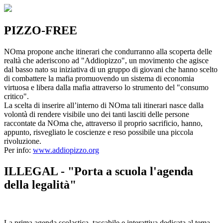
PIZZO-FREE
NOma propone anche itinerari che condurranno alla scoperta delle
realtà che aderiscono ad "Addiopizzo", un movimento che agisce
dal basso nato su iniziativa di un gruppo di giovani che hanno scelto
di combattere la mafia promuovendo un sistema di economia
virtuosa e libera dalla mafia attraverso lo strumento del "consumo
critico".
La scelta di inserire all’interno di NOma tali itinerari nasce dalla
volontà di rendere visibile uno dei tanti lasciti delle persone
raccontate da NOma che, attraverso il proprio sacrificio, hanno,
appunto, risvegliato le coscienze e reso possibile una piccola
rivoluzione.
Per info:
www.addiopizzo.org
ILLEGAL - "Porta a scuola l'agenda
della legalità"
La prima agenda scolastica, tascabile e interattiva dedicata al tema