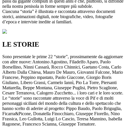
passi da gigante compiuti in questi anni e che, piuttosto, si diffonde
nella nostra penisola in forme sempre più subdole.
Ciascuna “storia” è illustrata e raccontata attraverso documenti
storici, animazioni digitali, note biografiche, video, fotografie
d’epoca e interviste inedite ai familiari.
LE STORIE
Sono presentate le prime 22 “storie”, prossimamente da aggiornare
con altre nuove: Antonino Agostino, Filadelfo Aparo, Paolo
Borsellino, Ninni Cassarà, Rocco Chinnici, Gaetano Costa, Carlo
Alberto Dalla Chiesa, Mauro De Mauro, Giovanni Falcone, Mario
Francese, Peppino mpastato, Paolo Giaccone, Giorgio Boris
Giuliano, Libero Grassi, Carmelo Iannì, Pio La Torre, Piersanti
Mattarella, Beppe Montana, Giuseppe Puglisi, Pietro Scaglione,
Cesare Terranova, Calogero Zucchetto... i loro cari e le loro scorte.
Le “storie” sono raccontate attraverso la voce di Pif e di molti
personaggi siciliani del mondo della cultura e dello spettacolo che
hanno scelto di aderire al progetto: Pippo Baudo, Paolo Briguglia,
Ficarra&Picone, Donatella Finocchiaro, Giuseppe Fiorello, Nino
Frassica, Leo Gullotta, Luigi Lo Cascio, Teresa Mannino, Isabella
Ragonese, Francesco Scianna, Giuseppe Tornatore.