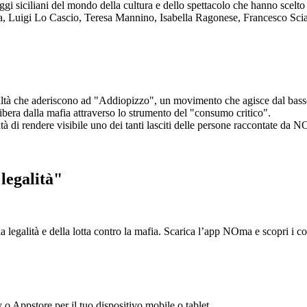
aggi siciliani del mondo della cultura e dello spettacolo che hanno scel
ta, Luigi Lo Cascio, Teresa Mannino, Isabella Ragonese, Francesco Sci
ltà che aderiscono ad "Addiopizzo", un movimento che agisce dal basso 
era dalla mafia attraverso lo strumento del "consumo critico".
ntà di rendere visibile uno dei tanti lasciti delle persone raccontate da N
legalità"
la legalità e della lotta contro la mafia. Scarica l’app NOma e scopri i 
y o Appstore per il tuo dispositivo mobile o tablet