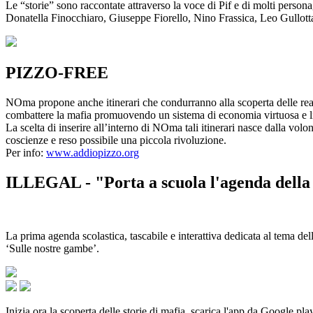
Le “storie” sono raccontate attraverso la voce di Pif e di molti person
Donatella Finocchiaro, Giuseppe Fiorello, Nino Frassica, Leo Gullot
PIZZO-FREE
NOma propone anche itinerari che condurranno alla scoperta delle rea
combattere la mafia promuovendo un sistema di economia virtuosa e lib
La scelta di inserire all’interno di NOma tali itinerari nasce dalla volo
coscienze e reso possibile una piccola rivoluzione.
Per info:
www.addiopizzo.org
ILLEGAL - "Porta a scuola l'agenda della 
La prima agenda scolastica, tascabile e interattiva dedicata al tema del
‘Sulle nostre gambe’.
Inizia ora la scoperta delle storie di mafia, scarica l'app da Google pla