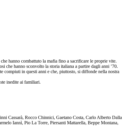
che hanno combattuto la mafia fino a sacrificare le proprie vite.
osi che hanno sconvolto la storia italiana a partire dagli anni ’70.
compiuti in questi anni e che, piuttosto, si diffonde nella nostra
te inedite ai familiari.
Ninni Cassarà, Rocco Chinnici, Gaetano Costa, Carlo Alberto Dalla
melo Iannì, Pio La Torre, Piersanti Mattarella, Beppe Montana,