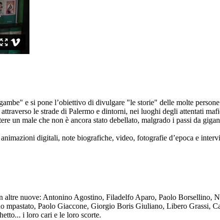
ambe" e si pone l’obiettivo di divulgare "le storie" delle molte persone 
ttraverso le strade di Palermo e dintorni, nei luoghi degli attentati mafi
re un male che non è ancora stato debellato, malgrado i passi da gigante 
animazioni digitali, note biografiche, video, fotografie d’epoca e intervis
n altre nuove: Antonino Agostino, Filadelfo Aparo, Paolo Borsellino, 
mpastato, Paolo Giaccone, Giorgio Boris Giuliano, Libero Grassi, Car
o... i loro cari e le loro scorte.