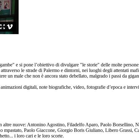
ambe" e si pone l’obiettivo di divulgare "le storie" delle molte persone 
ttraverso le strade di Palermo e dintorni, nei luoghi degli attentati mafi
re un male che non è ancora stato debellato, malgrado i passi da gigante 
animazioni digitali, note biografiche, video, fotografie d’epoca e intervis
n altre nuove: Antonino Agostino, Filadelfo Aparo, Paolo Borsellino, 
mpastato, Paolo Giaccone, Giorgio Boris Giuliano, Libero Grassi, Car
o... i loro cari e le loro scorte.