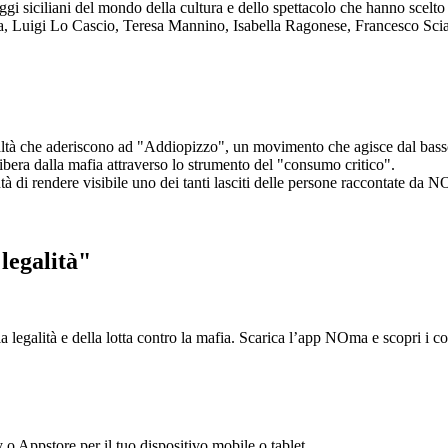
aggi siciliani del mondo della cultura e dello spettacolo che hanno scel
ta, Luigi Lo Cascio, Teresa Mannino, Isabella Ragonese, Francesco Sci
ltà che aderiscono ad "Addiopizzo", un movimento che agisce dal basso 
era dalla mafia attraverso lo strumento del "consumo critico".
ntà di rendere visibile uno dei tanti lasciti delle persone raccontate da N
legalità"
la legalità e della lotta contro la mafia. Scarica l’app NOma e scopri i 
y o Appstore per il tuo dispositivo mobile o tablet