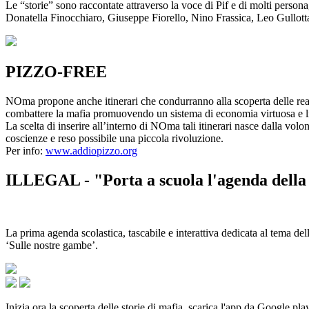
Le “storie” sono raccontate attraverso la voce di Pif e di molti person
Donatella Finocchiaro, Giuseppe Fiorello, Nino Frassica, Leo Gullot
PIZZO-FREE
NOma propone anche itinerari che condurranno alla scoperta delle rea
combattere la mafia promuovendo un sistema di economia virtuosa e lib
La scelta di inserire all’interno di NOma tali itinerari nasce dalla volo
coscienze e reso possibile una piccola rivoluzione.
Per info:
www.addiopizzo.org
ILLEGAL - "Porta a scuola l'agenda della 
La prima agenda scolastica, tascabile e interattiva dedicata al tema del
‘Sulle nostre gambe’.
Inizia ora la scoperta delle storie di mafia, scarica l'app da Google pla