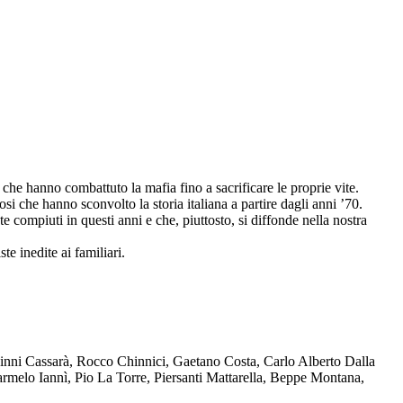
che hanno combattuto la mafia fino a sacrificare le proprie vite.
osi che hanno sconvolto la storia italiana a partire dagli anni ’70.
compiuti in questi anni e che, piuttosto, si diffonde nella nostra
te inedite ai familiari.
Ninni Cassarà, Rocco Chinnici, Gaetano Costa, Carlo Alberto Dalla
melo Iannì, Pio La Torre, Piersanti Mattarella, Beppe Montana,