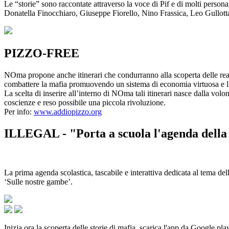
Le “storie” sono raccontate attraverso la voce di Pif e di molti person
Donatella Finocchiaro, Giuseppe Fiorello, Nino Frassica, Leo Gullot
PIZZO-FREE
NOma propone anche itinerari che condurranno alla scoperta delle rea
combattere la mafia promuovendo un sistema di economia virtuosa e lib
La scelta di inserire all’interno di NOma tali itinerari nasce dalla volo
coscienze e reso possibile una piccola rivoluzione.
Per info:
www.addiopizzo.org
ILLEGAL - "Porta a scuola l'agenda della 
La prima agenda scolastica, tascabile e interattiva dedicata al tema del
‘Sulle nostre gambe’.
Inizia ora la scoperta delle storie di mafia, scarica l'app da Google pla