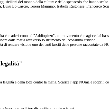
aggi siciliani del mondo della cultura e dello spettacolo che hanno scel
ta, Luigi Lo Cascio, Teresa Mannino, Isabella Ragonese, Francesco Sci
ltà che aderiscono ad "Addiopizzo", un movimento che agisce dal basso 
era dalla mafia attraverso lo strumento del "consumo critico".
ntà di rendere visibile uno dei tanti lasciti delle persone raccontate da N
legalità"
la legalità e della lotta contro la mafia. Scarica l’app NOma e scopri i 
y o Appstore per il tuo dispositivo mobile o tablet