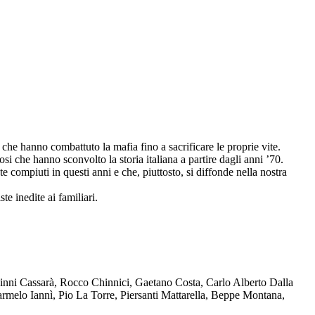
che hanno combattuto la mafia fino a sacrificare le proprie vite.
osi che hanno sconvolto la storia italiana a partire dagli anni ’70.
compiuti in questi anni e che, piuttosto, si diffonde nella nostra
te inedite ai familiari.
Ninni Cassarà, Rocco Chinnici, Gaetano Costa, Carlo Alberto Dalla
melo Iannì, Pio La Torre, Piersanti Mattarella, Beppe Montana,