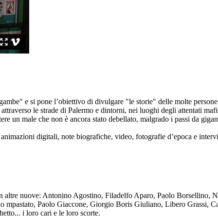
ambe" e si pone l’obiettivo di divulgare "le storie" delle molte persone 
ttraverso le strade di Palermo e dintorni, nei luoghi degli attentati mafi
re un male che non è ancora stato debellato, malgrado i passi da gigante 
animazioni digitali, note biografiche, video, fotografie d’epoca e intervis
n altre nuove: Antonino Agostino, Filadelfo Aparo, Paolo Borsellino, 
mpastato, Paolo Giaccone, Giorgio Boris Giuliano, Libero Grassi, Car
o... i loro cari e le loro scorte.