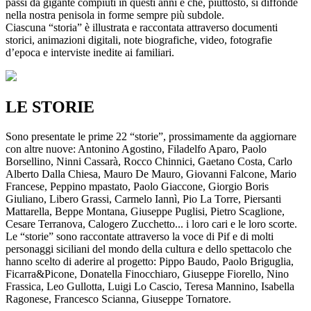
passi da gigante compiuti in questi anni e che, piuttosto, si diffonde
nella nostra penisola in forme sempre più subdole.
Ciascuna “storia” è illustrata e raccontata attraverso documenti
storici, animazioni digitali, note biografiche, video, fotografie
d’epoca e interviste inedite ai familiari.
LE STORIE
Sono presentate le prime 22 “storie”, prossimamente da aggiornare
con altre nuove: Antonino Agostino, Filadelfo Aparo, Paolo
Borsellino, Ninni Cassarà, Rocco Chinnici, Gaetano Costa, Carlo
Alberto Dalla Chiesa, Mauro De Mauro, Giovanni Falcone, Mario
Francese, Peppino mpastato, Paolo Giaccone, Giorgio Boris
Giuliano, Libero Grassi, Carmelo Iannì, Pio La Torre, Piersanti
Mattarella, Beppe Montana, Giuseppe Puglisi, Pietro Scaglione,
Cesare Terranova, Calogero Zucchetto... i loro cari e le loro scorte.
Le “storie” sono raccontate attraverso la voce di Pif e di molti
personaggi siciliani del mondo della cultura e dello spettacolo che
hanno scelto di aderire al progetto: Pippo Baudo, Paolo Briguglia,
Ficarra&Picone, Donatella Finocchiaro, Giuseppe Fiorello, Nino
Frassica, Leo Gullotta, Luigi Lo Cascio, Teresa Mannino, Isabella
Ragonese, Francesco Scianna, Giuseppe Tornatore.