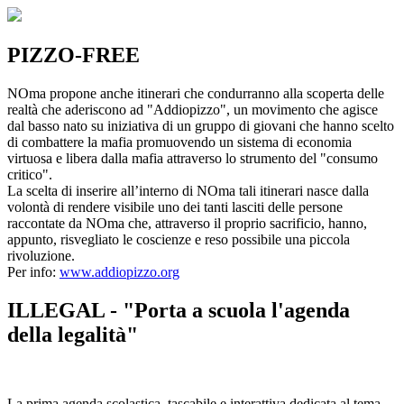
PIZZO-FREE
NOma propone anche itinerari che condurranno alla scoperta delle
realtà che aderiscono ad "Addiopizzo", un movimento che agisce
dal basso nato su iniziativa di un gruppo di giovani che hanno scelto
di combattere la mafia promuovendo un sistema di economia
virtuosa e libera dalla mafia attraverso lo strumento del "consumo
critico".
La scelta di inserire all’interno di NOma tali itinerari nasce dalla
volontà di rendere visibile uno dei tanti lasciti delle persone
raccontate da NOma che, attraverso il proprio sacrificio, hanno,
appunto, risvegliato le coscienze e reso possibile una piccola
rivoluzione.
Per info:
www.addiopizzo.org
ILLEGAL - "Porta a scuola l'agenda
della legalità"
La prima agenda scolastica, tascabile e interattiva dedicata al tema