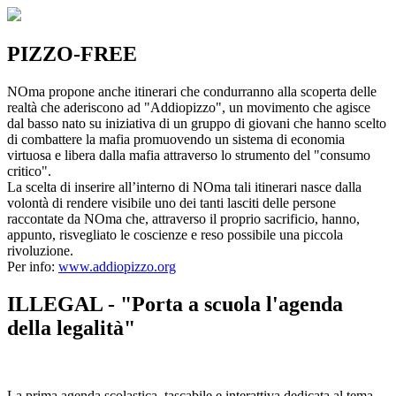
PIZZO-FREE
NOma propone anche itinerari che condurranno alla scoperta delle
realtà che aderiscono ad "Addiopizzo", un movimento che agisce
dal basso nato su iniziativa di un gruppo di giovani che hanno scelto
di combattere la mafia promuovendo un sistema di economia
virtuosa e libera dalla mafia attraverso lo strumento del "consumo
critico".
La scelta di inserire all’interno di NOma tali itinerari nasce dalla
volontà di rendere visibile uno dei tanti lasciti delle persone
raccontate da NOma che, attraverso il proprio sacrificio, hanno,
appunto, risvegliato le coscienze e reso possibile una piccola
rivoluzione.
Per info:
www.addiopizzo.org
ILLEGAL - "Porta a scuola l'agenda
della legalità"
La prima agenda scolastica, tascabile e interattiva dedicata al tema