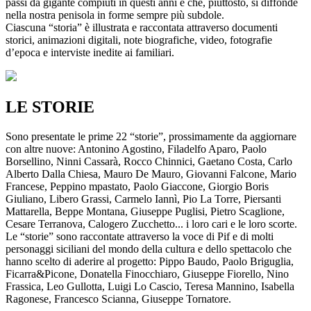
passi da gigante compiuti in questi anni e che, piuttosto, si diffonde
nella nostra penisola in forme sempre più subdole.
Ciascuna “storia” è illustrata e raccontata attraverso documenti
storici, animazioni digitali, note biografiche, video, fotografie
d’epoca e interviste inedite ai familiari.
LE STORIE
Sono presentate le prime 22 “storie”, prossimamente da aggiornare
con altre nuove: Antonino Agostino, Filadelfo Aparo, Paolo
Borsellino, Ninni Cassarà, Rocco Chinnici, Gaetano Costa, Carlo
Alberto Dalla Chiesa, Mauro De Mauro, Giovanni Falcone, Mario
Francese, Peppino mpastato, Paolo Giaccone, Giorgio Boris
Giuliano, Libero Grassi, Carmelo Iannì, Pio La Torre, Piersanti
Mattarella, Beppe Montana, Giuseppe Puglisi, Pietro Scaglione,
Cesare Terranova, Calogero Zucchetto... i loro cari e le loro scorte.
Le “storie” sono raccontate attraverso la voce di Pif e di molti
personaggi siciliani del mondo della cultura e dello spettacolo che
hanno scelto di aderire al progetto: Pippo Baudo, Paolo Briguglia,
Ficarra&Picone, Donatella Finocchiaro, Giuseppe Fiorello, Nino
Frassica, Leo Gullotta, Luigi Lo Cascio, Teresa Mannino, Isabella
Ragonese, Francesco Scianna, Giuseppe Tornatore.