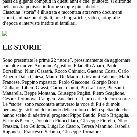
passi da gigante compiuti in questi anni e che, piuttosto, si diffonde
nella nostra penisola in forme sempre più subdole.
Ciascuna “storia” è illustrata e raccontata attraverso documenti
storici, animazioni digitali, note biografiche, video, fotografie
d’epoca e interviste inedite ai familiari.
LE STORIE
Sono presentate le prime 22 “storie”, prossimamente da aggiornare
con altre nuove: Antonino Agostino, Filadelfo Aparo, Paolo
Borsellino, Ninni Cassarà, Rocco Chinnici, Gaetano Costa, Carlo
Alberto Dalla Chiesa, Mauro De Mauro, Giovanni Falcone, Mario
Francese, Peppino mpastato, Paolo Giaccone, Giorgio Boris
Giuliano, Libero Grassi, Carmelo Iannì, Pio La Torre, Piersanti
Mattarella, Beppe Montana, Giuseppe Puglisi, Pietro Scaglione,
Cesare Terranova, Calogero Zucchetto... i loro cari e le loro scorte.
Le “storie” sono raccontate attraverso la voce di Pif e di molti
personaggi siciliani del mondo della cultura e dello spettacolo che
hanno scelto di aderire al progetto: Pippo Baudo, Paolo Briguglia,
Ficarra&Picone, Donatella Finocchiaro, Giuseppe Fiorello, Nino
Frassica, Leo Gullotta, Luigi Lo Cascio, Teresa Mannino, Isabella
Ragonese, Francesco Scianna, Giuseppe Tornatore.