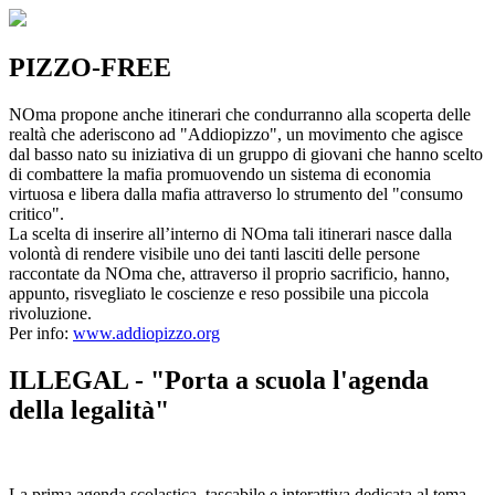
PIZZO-FREE
NOma propone anche itinerari che condurranno alla scoperta delle
realtà che aderiscono ad "Addiopizzo", un movimento che agisce
dal basso nato su iniziativa di un gruppo di giovani che hanno scelto
di combattere la mafia promuovendo un sistema di economia
virtuosa e libera dalla mafia attraverso lo strumento del "consumo
critico".
La scelta di inserire all’interno di NOma tali itinerari nasce dalla
volontà di rendere visibile uno dei tanti lasciti delle persone
raccontate da NOma che, attraverso il proprio sacrificio, hanno,
appunto, risvegliato le coscienze e reso possibile una piccola
rivoluzione.
Per info:
www.addiopizzo.org
ILLEGAL - "Porta a scuola l'agenda
della legalità"
La prima agenda scolastica, tascabile e interattiva dedicata al tema