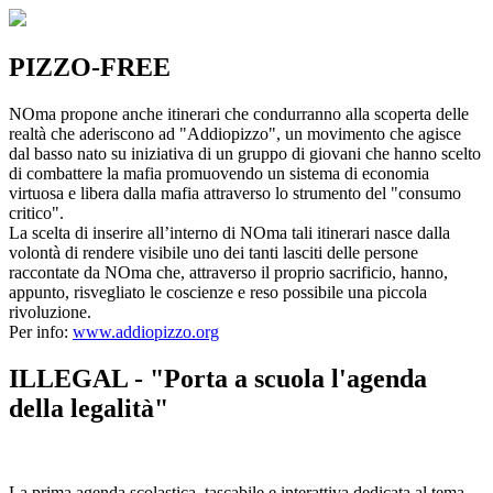
PIZZO-FREE
NOma propone anche itinerari che condurranno alla scoperta delle
realtà che aderiscono ad "Addiopizzo", un movimento che agisce
dal basso nato su iniziativa di un gruppo di giovani che hanno scelto
di combattere la mafia promuovendo un sistema di economia
virtuosa e libera dalla mafia attraverso lo strumento del "consumo
critico".
La scelta di inserire all’interno di NOma tali itinerari nasce dalla
volontà di rendere visibile uno dei tanti lasciti delle persone
raccontate da NOma che, attraverso il proprio sacrificio, hanno,
appunto, risvegliato le coscienze e reso possibile una piccola
rivoluzione.
Per info:
www.addiopizzo.org
ILLEGAL - "Porta a scuola l'agenda
della legalità"
La prima agenda scolastica, tascabile e interattiva dedicata al tema