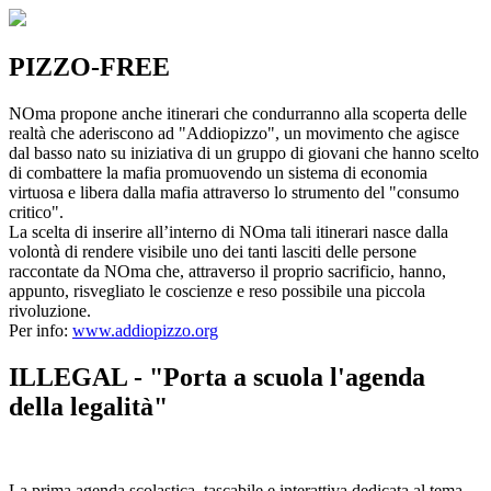
PIZZO-FREE
NOma propone anche itinerari che condurranno alla scoperta delle
realtà che aderiscono ad "Addiopizzo", un movimento che agisce
dal basso nato su iniziativa di un gruppo di giovani che hanno scelto
di combattere la mafia promuovendo un sistema di economia
virtuosa e libera dalla mafia attraverso lo strumento del "consumo
critico".
La scelta di inserire all’interno di NOma tali itinerari nasce dalla
volontà di rendere visibile uno dei tanti lasciti delle persone
raccontate da NOma che, attraverso il proprio sacrificio, hanno,
appunto, risvegliato le coscienze e reso possibile una piccola
rivoluzione.
Per info:
www.addiopizzo.org
ILLEGAL - "Porta a scuola l'agenda
della legalità"
La prima agenda scolastica, tascabile e interattiva dedicata al tema