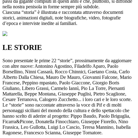
passi da gigante compiuti in questi anni e che, piuttosto, si diffonde
nella nostra penisola in forme sempre più subdole.
Ciascuna “storia” è illustrata e raccontata attraverso documenti
storici, animazioni digitali, note biografiche, video, fotografie
d’epoca e interviste inedite ai familiari.
LE STORIE
Sono presentate le prime 22 “storie”, prossimamente da aggiornare
con altre nuove: Antonino Agostino, Filadelfo Aparo, Paolo
Borsellino, Ninni Cassarà, Rocco Chinnici, Gaetano Costa, Carlo
Alberto Dalla Chiesa, Mauro De Mauro, Giovanni Falcone, Mario
Francese, Peppino mpastato, Paolo Giaccone, Giorgio Boris
Giuliano, Libero Grassi, Carmelo Iannì, Pio La Torre, Piersanti
Mattarella, Beppe Montana, Giuseppe Puglisi, Pietro Scaglione,
Cesare Terranova, Calogero Zucchetto... i loro cari e le loro scorte.
Le “storie” sono raccontate attraverso la voce di Pif e di molti
personaggi siciliani del mondo della cultura e dello spettacolo che
hanno scelto di aderire al progetto: Pippo Baudo, Paolo Briguglia,
Ficarra&Picone, Donatella Finocchiaro, Giuseppe Fiorello, Nino
Frassica, Leo Gullotta, Luigi Lo Cascio, Teresa Mannino, Isabella
Ragonese, Francesco Scianna, Giuseppe Tornatore.