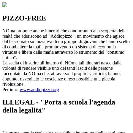
PIZZO-FREE
NOma propone anche itinerari che condurranno alla scoperta delle
realtà che aderiscono ad "Addiopizzo", un movimento che agisce
dal basso nato su iniziativa di un gruppo di giovani che hanno scelto
di combattere la mafia promuovendo un sistema di economia
virtuosa e libera dalla mafia attraverso lo strumento del "consumo
critico".
La scelta di inserire all’interno di NOma tali itinerari nasce dalla
volontà di rendere visibile uno dei tanti lasciti delle persone
raccontate da NOma che, attraverso il proprio sacrificio, hanno,
appunto, risvegliato le coscienze e reso possibile una piccola
rivoluzione.
Per info:
www.addiopizzo.org
ILLEGAL - "Porta a scuola l'agenda
della legalità"
La prima agenda scolastica, tascabile e interattiva dedicata al tema