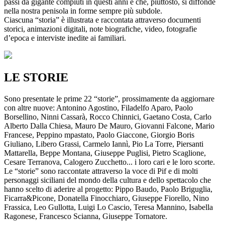
passi da gigante compiuti in questi anni e che, piuttosto, si diffonde
nella nostra penisola in forme sempre più subdole.
Ciascuna “storia” è illustrata e raccontata attraverso documenti
storici, animazioni digitali, note biografiche, video, fotografie
d’epoca e interviste inedite ai familiari.
LE STORIE
Sono presentate le prime 22 “storie”, prossimamente da aggiornare
con altre nuove: Antonino Agostino, Filadelfo Aparo, Paolo
Borsellino, Ninni Cassarà, Rocco Chinnici, Gaetano Costa, Carlo
Alberto Dalla Chiesa, Mauro De Mauro, Giovanni Falcone, Mario
Francese, Peppino mpastato, Paolo Giaccone, Giorgio Boris
Giuliano, Libero Grassi, Carmelo Iannì, Pio La Torre, Piersanti
Mattarella, Beppe Montana, Giuseppe Puglisi, Pietro Scaglione,
Cesare Terranova, Calogero Zucchetto... i loro cari e le loro scorte.
Le “storie” sono raccontate attraverso la voce di Pif e di molti
personaggi siciliani del mondo della cultura e dello spettacolo che
hanno scelto di aderire al progetto: Pippo Baudo, Paolo Briguglia,
Ficarra&Picone, Donatella Finocchiaro, Giuseppe Fiorello, Nino
Frassica, Leo Gullotta, Luigi Lo Cascio, Teresa Mannino, Isabella
Ragonese, Francesco Scianna, Giuseppe Tornatore.