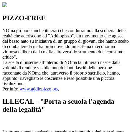
PIZZO-FREE
NOma propone anche itinerari che condurranno alla scoperta delle
realtà che aderiscono ad "Addiopizzo", un movimento che agisce
dal basso nato su iniziativa di un gruppo di giovani che hanno scelto
di combattere la mafia promuovendo un sistema di economia
virtuosa e libera dalla mafia attraverso lo strumento del "consumo
critico".
La scelta di inserire all’interno di NOma tali itinerari nasce dalla
volontà di rendere visibile uno dei tanti lasciti delle persone
raccontate da NOma che, attraverso il proprio sacrificio, hanno,
appunto, risvegliato le coscienze e reso possibile una piccola
rivoluzione.
Per info:
www.addiopizzo.org
ILLEGAL - "Porta a scuola l'agenda
della legalità"
La prima agenda scolastica, tascabile e interattiva dedicata al tema