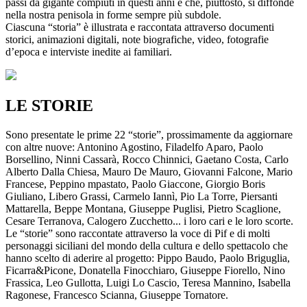
passi da gigante compiuti in questi anni e che, piuttosto, si diffonde
nella nostra penisola in forme sempre più subdole.
Ciascuna “storia” è illustrata e raccontata attraverso documenti
storici, animazioni digitali, note biografiche, video, fotografie
d’epoca e interviste inedite ai familiari.
LE STORIE
Sono presentate le prime 22 “storie”, prossimamente da aggiornare
con altre nuove: Antonino Agostino, Filadelfo Aparo, Paolo
Borsellino, Ninni Cassarà, Rocco Chinnici, Gaetano Costa, Carlo
Alberto Dalla Chiesa, Mauro De Mauro, Giovanni Falcone, Mario
Francese, Peppino mpastato, Paolo Giaccone, Giorgio Boris
Giuliano, Libero Grassi, Carmelo Iannì, Pio La Torre, Piersanti
Mattarella, Beppe Montana, Giuseppe Puglisi, Pietro Scaglione,
Cesare Terranova, Calogero Zucchetto... i loro cari e le loro scorte.
Le “storie” sono raccontate attraverso la voce di Pif e di molti
personaggi siciliani del mondo della cultura e dello spettacolo che
hanno scelto di aderire al progetto: Pippo Baudo, Paolo Briguglia,
Ficarra&Picone, Donatella Finocchiaro, Giuseppe Fiorello, Nino
Frassica, Leo Gullotta, Luigi Lo Cascio, Teresa Mannino, Isabella
Ragonese, Francesco Scianna, Giuseppe Tornatore.