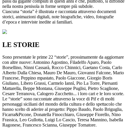
passi da gigante compiuti in questi anni e che, piuttosto, si diffonde
nella nostra penisola in forme sempre più subdole.
Ciascuna “storia” è illustrata e raccontata attraverso documenti
storici, animazioni digitali, note biografiche, video, fotografie
d’epoca e interviste inedite ai familiari.
LE STORIE
Sono presentate le prime 22 “storie”, prossimamente da aggiornare
con altre nuove: Antonino Agostino, Filadelfo Aparo, Paolo
Borsellino, Ninni Cassarà, Rocco Chinnici, Gaetano Costa, Carlo
Alberto Dalla Chiesa, Mauro De Mauro, Giovanni Falcone, Mario
Francese, Peppino mpastato, Paolo Giaccone, Giorgio Boris
Giuliano, Libero Grassi, Carmelo Iannì, Pio La Torre, Piersanti
Mattarella, Beppe Montana, Giuseppe Puglisi, Pietro Scaglione,
Cesare Terranova, Calogero Zucchetto... i loro cari e le loro scorte.
Le “storie” sono raccontate attraverso la voce di Pif e di molti
personaggi siciliani del mondo della cultura e dello spettacolo che
hanno scelto di aderire al progetto: Pippo Baudo, Paolo Briguglia,
Ficarra&Picone, Donatella Finocchiaro, Giuseppe Fiorello, Nino
Frassica, Leo Gullotta, Luigi Lo Cascio, Teresa Mannino, Isabella
Ragonese, Francesco Scianna, Giuseppe Tornatore.