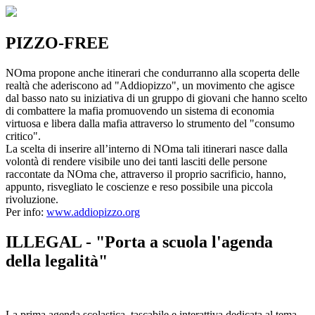
PIZZO-FREE
NOma propone anche itinerari che condurranno alla scoperta delle
realtà che aderiscono ad "Addiopizzo", un movimento che agisce
dal basso nato su iniziativa di un gruppo di giovani che hanno scelto
di combattere la mafia promuovendo un sistema di economia
virtuosa e libera dalla mafia attraverso lo strumento del "consumo
critico".
La scelta di inserire all’interno di NOma tali itinerari nasce dalla
volontà di rendere visibile uno dei tanti lasciti delle persone
raccontate da NOma che, attraverso il proprio sacrificio, hanno,
appunto, risvegliato le coscienze e reso possibile una piccola
rivoluzione.
Per info:
www.addiopizzo.org
ILLEGAL - "Porta a scuola l'agenda
della legalità"
La prima agenda scolastica, tascabile e interattiva dedicata al tema