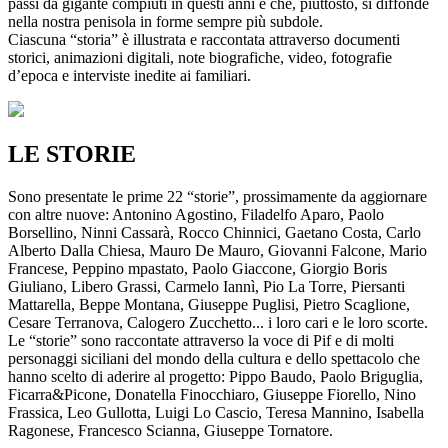
passi da gigante compiuti in questi anni e che, piuttosto, si diffonde
nella nostra penisola in forme sempre più subdole.
Ciascuna “storia” è illustrata e raccontata attraverso documenti
storici, animazioni digitali, note biografiche, video, fotografie
d’epoca e interviste inedite ai familiari.
LE STORIE
Sono presentate le prime 22 “storie”, prossimamente da aggiornare
con altre nuove: Antonino Agostino, Filadelfo Aparo, Paolo
Borsellino, Ninni Cassarà, Rocco Chinnici, Gaetano Costa, Carlo
Alberto Dalla Chiesa, Mauro De Mauro, Giovanni Falcone, Mario
Francese, Peppino mpastato, Paolo Giaccone, Giorgio Boris
Giuliano, Libero Grassi, Carmelo Iannì, Pio La Torre, Piersanti
Mattarella, Beppe Montana, Giuseppe Puglisi, Pietro Scaglione,
Cesare Terranova, Calogero Zucchetto... i loro cari e le loro scorte.
Le “storie” sono raccontate attraverso la voce di Pif e di molti
personaggi siciliani del mondo della cultura e dello spettacolo che
hanno scelto di aderire al progetto: Pippo Baudo, Paolo Briguglia,
Ficarra&Picone, Donatella Finocchiaro, Giuseppe Fiorello, Nino
Frassica, Leo Gullotta, Luigi Lo Cascio, Teresa Mannino, Isabella
Ragonese, Francesco Scianna, Giuseppe Tornatore.