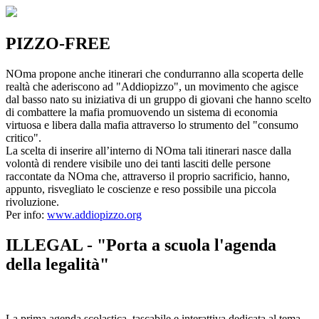
PIZZO-FREE
NOma propone anche itinerari che condurranno alla scoperta delle
realtà che aderiscono ad "Addiopizzo", un movimento che agisce
dal basso nato su iniziativa di un gruppo di giovani che hanno scelto
di combattere la mafia promuovendo un sistema di economia
virtuosa e libera dalla mafia attraverso lo strumento del "consumo
critico".
La scelta di inserire all’interno di NOma tali itinerari nasce dalla
volontà di rendere visibile uno dei tanti lasciti delle persone
raccontate da NOma che, attraverso il proprio sacrificio, hanno,
appunto, risvegliato le coscienze e reso possibile una piccola
rivoluzione.
Per info:
www.addiopizzo.org
ILLEGAL - "Porta a scuola l'agenda
della legalità"
La prima agenda scolastica, tascabile e interattiva dedicata al tema